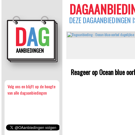
DAGAANBIEDI
DEZE DAGAANBIEDINGEN I
D
A
G
AANBIEDINGEN
Reageer op Ocean blue oor
Volg ons en blijft op de hoogte
van alle dagaanbiedingen