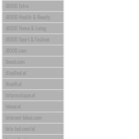
iBOOD Extra
iBOOD Health & Beauty
iBOOD Home & Living
iBOOD Sport & Fashion
iBOOD.com
Ibood.com
iDayDeal.nl
IKenIK.nl
Informatique.nl
Inluxe.nl
Internet-bikes.com
Into-led.com/nl