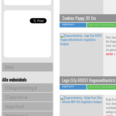
Zookies Puppy 30 Cm
afgelopen
deel deze aanbieding
Reis hee
the Hoge
stad ron
de gemo
verder »
Home
Alle webwinkels
Lego City 60051 Hogesnelheidstr
123dagaanbieding.nl
afgelopen
deel deze aanbieding
123geurtjes.nl
Ruby Fir
huis bre
1dagactie.nl
middelp
veilige 
24dealstore.nl