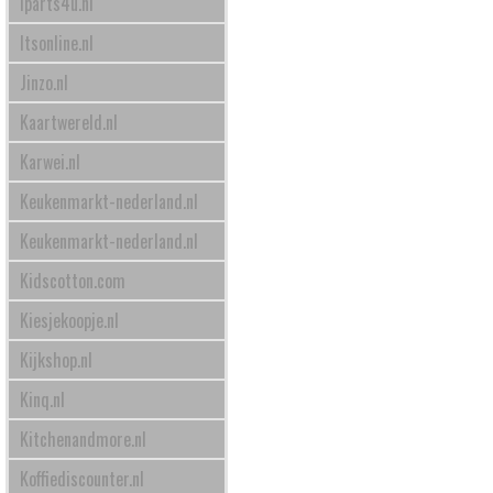
Iparts4u.nl
Itsonline.nl
Jinzo.nl
Kaartwereld.nl
Karwei.nl
Keukenmarkt-nederland.nl
Keukenmarkt-nederland.nl
Kidscotton.com
Kiesjekoopje.nl
Kijkshop.nl
Kinq.nl
Kitchenandmore.nl
Koffiediscounter.nl