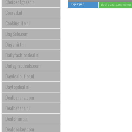
Choiceofgreen.nl
afgelopen
deel deze aanbieding
Conrad.nl
Cookinglife.nl
DagSale.com
Dagshirt.nl
Dailyfashiondeal.nl
Dailygrabdeals.com
Daydealbutler.nl
Daytopdeal.nl
Dealbanana.com
Dealbanana.nl
Dealchimp.nl
Dealdonkey.com