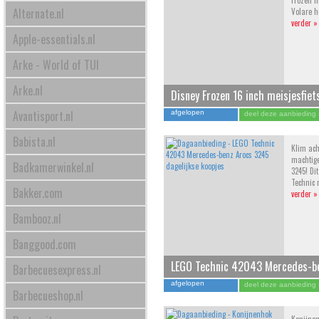
Frozen f
Alternate.nl
Volare h
verder »
Apple-essentials.nl
Arke - World of TUI
Arke.nl
Disney Frozen 16 inch meisjesfiet
Avantisport.nl
afgelopen
deel deze aanbieding
Babista.nl
Klim ach
machtig
Badkamerwinkel.nl
3245! Dit
Technic 
Bakker.com
verder »
Bambooz.nl
Banggood.com
LEGO Technic 42043 Mercedes-b
Barbecuesexpress.nl
afgelopen
deel deze aanbieding
Barbecueshop.nl