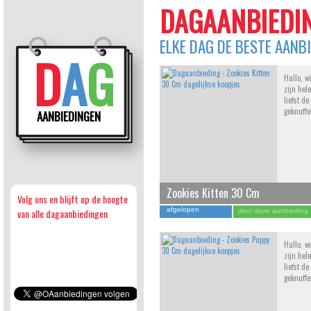
DAGAANBIEDIN
ELKE DAG DE BESTE AANB
D
A
G
Hallo, w
zijn hele
liefst d
geknuffe
AANBIEDINGEN
Zookies Kitten 30 Cm
Volg ons en blijft op de hoogte
afgelopen
van alle dagaanbiedingen
deel deze aanbieding
Hallo, w
zijn hele
liefst d
geknuffe