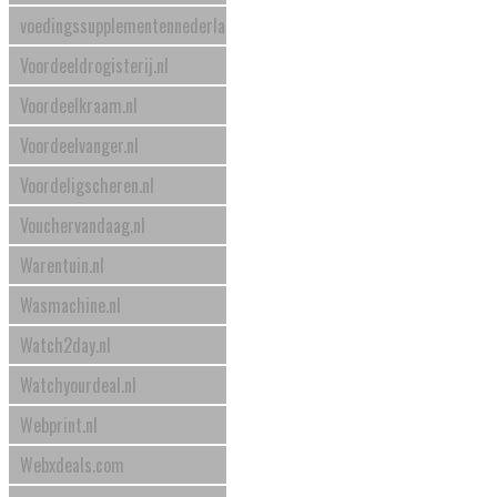
voedingssupplementennederland.nl
Voordeeldrogisterij.nl
Voordeelkraam.nl
Voordeelvanger.nl
Voordeligscheren.nl
Vouchervandaag.nl
Warentuin.nl
Wasmachine.nl
Watch2day.nl
Watchyourdeal.nl
Webprint.nl
Webxdeals.com