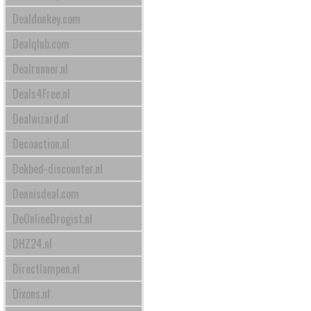
Dealdonkey.com
Dealqlub.com
Dealrunner.nl
Deals4Free.nl
Dealwizard.nl
Decoaction.nl
Dekbed-discounter.nl
Dennisdeal.com
DeOnlineDrogist.nl
DHZ24.nl
Directlampen.nl
Dixons.nl