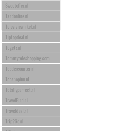
Sweetoffer.nl
Tandonline.nl
Televisiewinkel.nl
Tiptopdeal.nl
Togetz.nl
Tommyteleshopping.com
Topdiscounter.nl
Topshopinn.nl
Totallyperfect.nl
TravelBird.nl
Traveldeal.nl
Trip2Go.nl