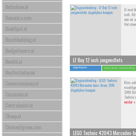
Bofashion.nl
LF mat b
inch. Di
Bonodora.com
een en al
Het stoe
BookSpot.nl
Boschbedding.nl
Budgetlovers.nl
LF Boy 12 inch jongensfiets
Bundol.nl
afgelopen
deel deze aanbieding
Buythistoday.eu
Canvascompany.nl
Klim ach
machtig
3245! Dit
Casimoda.nl
Technic 
verder »
Centralpoint.nl
Cheap.nl
Choiceofgreen.com
LEGO Technic 42043 Mercedes-b