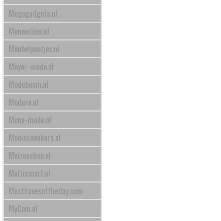
Megagadgets.nl
Meneerleer.nl
Meubelpootjes.nl
Meyer-mode.nl
Modeboom.nl
Modern.nl
Mona-mode.nl
Mooiesneakers.nl
Muizenshop.nl
Multismart.nl
Musthavesoftheday.com
MyCom.nl