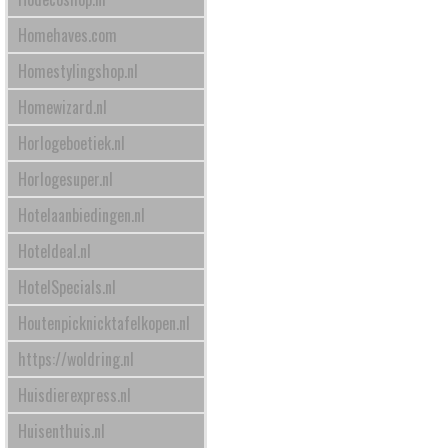
Homehaves.com
Homestylingshop.nl
Homewizard.nl
Horlogeboetiek.nl
Horlogesuper.nl
Hotelaanbiedingen.nl
Hoteldeal.nl
HotelSpecials.nl
Houtenpicknicktafelkopen.nl
https://woldring.nl
Huisdierexpress.nl
Huisenthuis.nl