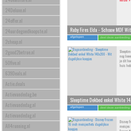
verder »
24Deluxe.nl
24offer.nl
Ruby Fires Elda - Schouw MDF Wit
24uurdegoedkoopste.nl
afgelopen
deel deze aanbieding
2cheap.nl
2good2betrue.nl
Sleeptim
nog liev
je dit h
50five.nl
huis heb
639Deals.nl
Actie.deals
Actievandedag.be
Sleeptime Dekbed enkel White 1
Actievandedag.nl
afgelopen
deel deze aanbieding
Actievandedag.nl
Disney F
All4running.nl
meisjes 