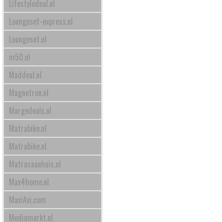
Lifestyledeal.nl
Loungeset-express.nl
Loungeset.nl
m50.nl
Maddeal.nl
Magnetron.nl
Margedeals.nl
Matrabike.nl
Matrabike.nl
Matrasaanhuis.nl
Max4home.nl
MaxiAxi.com
Mediamarkt.nl