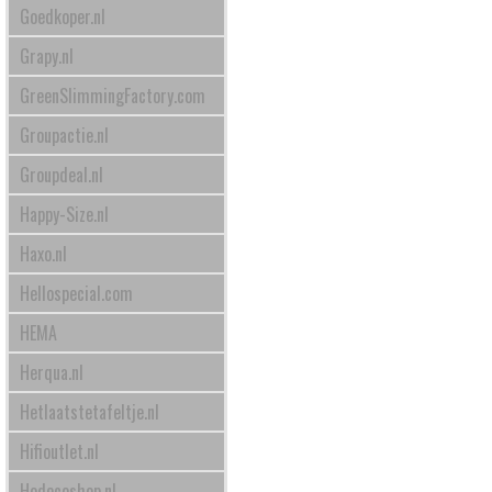
Goedkoper.nl
Grapy.nl
GreenSlimmingFactory.com
Groupactie.nl
Groupdeal.nl
Happy-Size.nl
Haxo.nl
Hellospecial.com
HEMA
Herqua.nl
Hetlaatstetafeltje.nl
Hifioutlet.nl
Hodecoshop.nl