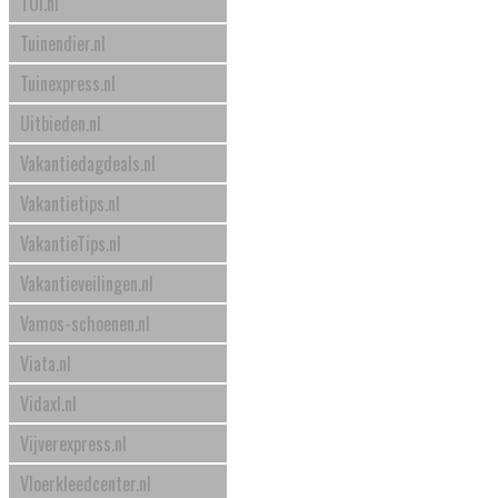
TUI.nl
Tuinendier.nl
Tuinexpress.nl
Uitbieden.nl
Vakantiedagdeals.nl
Vakantietips.nl
VakantieTips.nl
Vakantieveilingen.nl
Vamos-schoenen.nl
Viata.nl
Vidaxl.nl
Vijverexpress.nl
Vloerkleedcenter.nl