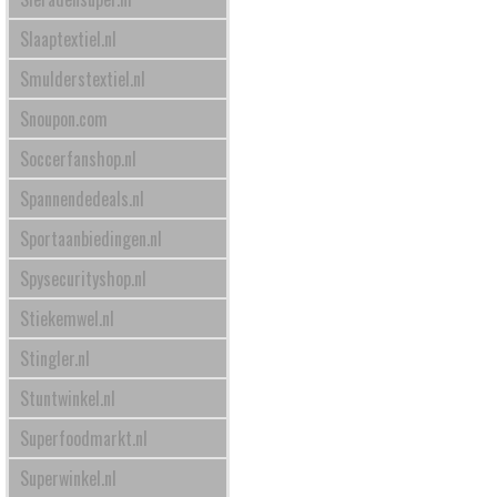
Slaaptextiel.nl
Smulderstextiel.nl
Snoupon.com
Soccerfanshop.nl
Spannendedeals.nl
Sportaanbiedingen.nl
Spysecurityshop.nl
Stiekemwel.nl
Stingler.nl
Stuntwinkel.nl
Superfoodmarkt.nl
Superwinkel.nl