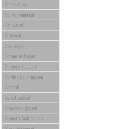
Saake-shop.nl
Sanitairwinkel.nl
Saniweb.nl
Saturn.nl
Sbsupply.nl
Scheer en Foppen
ScheerenFoppen.nl
Schilderijenshop.com
Score.nl
Selectdeals.nl
Shavesavings.com
Shoesforfashion.com
Sieradensuper.nl