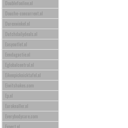
Doublefonline.nl
Douche-concurrent.nl
Durexwinkel.nl
Dutchdailydeals.nl
Easyoutlet.nl
Eendagactie.nl
Eglobalcentral.nl
Eikenpicknicktafel.nl
Eiwitshakes.com
Ep.nl
Euroknaller.nl
Everybodycare.com
Expert.nl