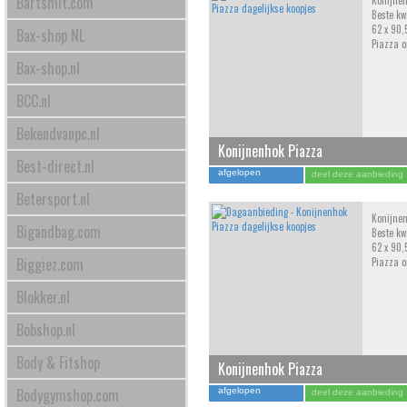
Bartsmit.com
Konijnen
Beste kwa
62 x 90,
Bax-shop NL
Piazza 
Bax-shop.nl
BCC.nl
Bekendvanpc.nl
Konijnenhok Piazza
Best-direct.nl
afgelopen
deel deze aanbieding
Betersport.nl
Konijnen
Bigandbag.com
Beste kwa
62 x 90,
Biggiez.com
Piazza 
Blokker.nl
Bobshop.nl
Body & Fitshop
Konijnenhok Piazza
Bodygymshop.com
afgelopen
deel deze aanbieding