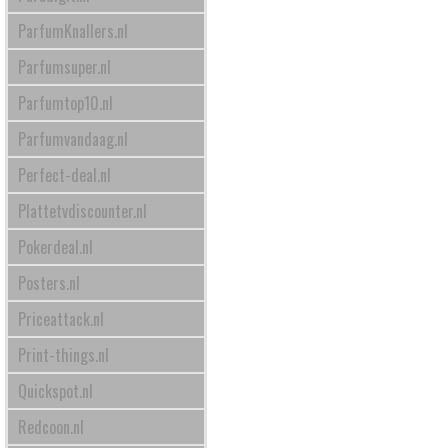
ParfumKnallers.nl
Parfumsuper.nl
Parfumtop10.nl
Parfumvandaag.nl
Perfect-deal.nl
Plattetvdiscounter.nl
Pokerdeal.nl
Posters.nl
Priceattack.nl
Print-things.nl
Quickspot.nl
Redcoon.nl