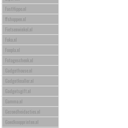
FastHippo.nl
ffshoppen.nl
Fietsenwinkel.nl
Foka.nl
Foopla.nl
Fotogeschenk.nl
Gadgethouse.nl
Gadgetknaller.nl
Gadgetsgift.nl
Gamma.nl
Gezondheidacties.nl
Goedkoopprinten.nl