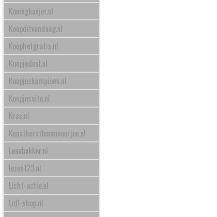
Koningkanjer.nl
Koopditvandaag.nl
Koophetgratis.nl
Koopjedeal.nl
Koopjeskampioen.nl
Koopjessite.nl
Kras.nl
Kunstkerstboomvoorjou.nl
Leenbakker.nl
lezen123.nl
Licht-actie.nl
Lidl-shop.nl