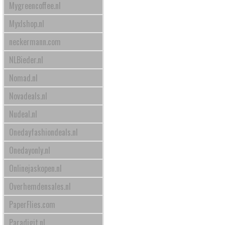
Mygreencoffee.nl
Myxlshop.nl
neckermann.com
NLBieder.nl
Nomad.nl
Novadeals.nl
Nudeal.nl
Onedayfashiondeals.nl
Onedayonly.nl
Onlinejaskopen.nl
Overhemdensales.nl
PaperFlies.com
Paradigit.nl