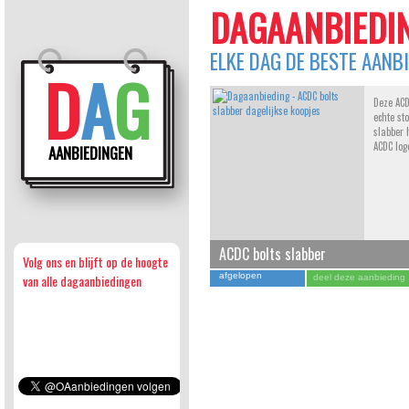
DAGAANBIEDI
ELKE DAG DE BESTE AANB
D
A
G
Deze ACD
echte st
slabber 
ACDC log
AANBIEDINGEN
ACDC bolts slabber
Volg ons en blijft op de hoogte
afgelopen
van alle dagaanbiedingen
deel deze aanbieding