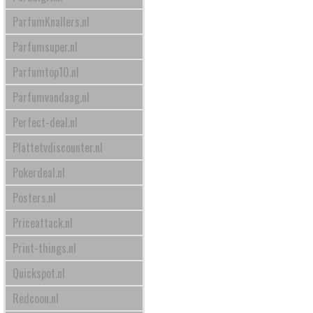
ParfumKnallers.nl
Parfumsuper.nl
Parfumtop10.nl
Parfumvandaag.nl
Perfect-deal.nl
Plattetvdiscounter.nl
Pokerdeal.nl
Posters.nl
Priceattack.nl
Print-things.nl
Quickspot.nl
Redcoon.nl