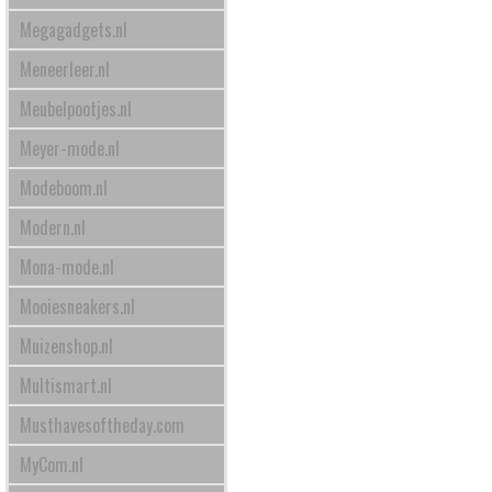
Megagadgets.nl
Meneerleer.nl
Meubelpootjes.nl
Meyer-mode.nl
Modeboom.nl
Modern.nl
Mona-mode.nl
Mooiesneakers.nl
Muizenshop.nl
Multismart.nl
Musthavesoftheday.com
MyCom.nl