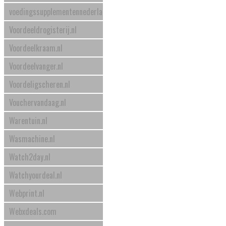
voedingssupplementennederland.nl
Voordeeldrogisterij.nl
Voordeelkraam.nl
Voordeelvanger.nl
Voordeligscheren.nl
Vouchervandaag.nl
Warentuin.nl
Wasmachine.nl
Watch2day.nl
Watchyourdeal.nl
Webprint.nl
Webxdeals.com