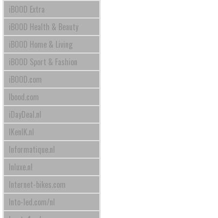
iBOOD Extra
iBOOD Health & Beauty
iBOOD Home & Living
iBOOD Sport & Fashion
iBOOD.com
Ibood.com
iDayDeal.nl
IKenIK.nl
Informatique.nl
Inluxe.nl
Internet-bikes.com
Into-led.com/nl