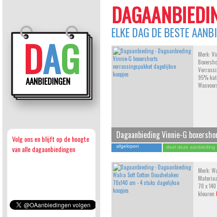
DAGAANBIEDIN
ELKE DAG DE BESTE AANB
D
A
G
Merk: Vi
Boxersho
Verrassi
95% kat
AANBIEDINGEN
Wasvoors
Dagaanbieding Vinnie-G boxersho
Volg ons en blijft op de hoogte
verrassingspakket
afgelopen
van alle dagaanbiedingen
deel deze aanbieding
Merk: Wa
Materiaa
70 x 140
kleuren