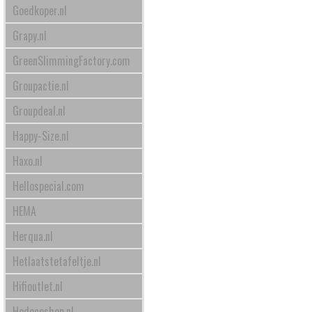
Goedkoper.nl
Grapy.nl
GreenSlimmingFactory.com
Groupactie.nl
Groupdeal.nl
Happy-Size.nl
Haxo.nl
Hellospecial.com
HEMA
Herqua.nl
Hetlaatstetafeltje.nl
Hifioutlet.nl
Hodecoshop.nl