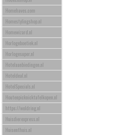
Homehaves.com
Homestylingshop.nl
Homewizard.nl
Horlogeboetiek.nl
Horlogesuper.nl
Hotelaanbiedingen.nl
Hoteldeal.nl
HotelSpecials.nl
Houtenpicknicktafelkopen.nl
https://woldring.nl
Huisdierexpress.nl
Huisenthuis.nl