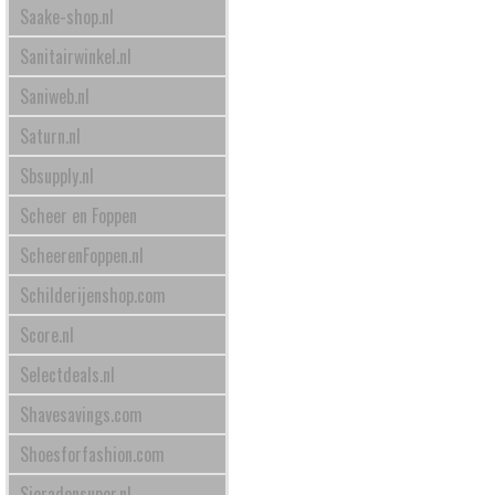
Saake-shop.nl
Sanitairwinkel.nl
Saniweb.nl
Saturn.nl
Sbsupply.nl
Scheer en Foppen
ScheerenFoppen.nl
Schilderijenshop.com
Score.nl
Selectdeals.nl
Shavesavings.com
Shoesforfashion.com
Sieradensuper.nl