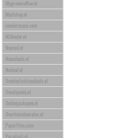
Mygreencoffee.nl
Myxlshop.nl
neckermann.com
NLBieder.nl
Nomad.nl
Novadeals.nl
Nudeal.nl
Onedayfashiondeals.nl
Onedayonly.nl
Onlinejaskopen.nl
Overhemdensales.nl
PaperFlies.com
Paradigit.nl