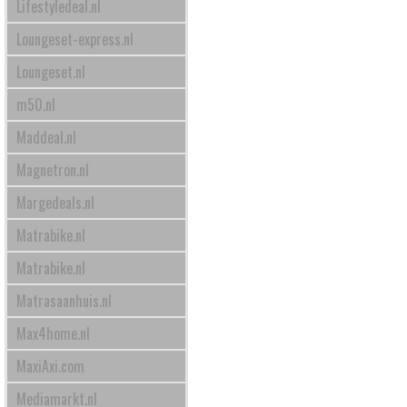
Lifestyledeal.nl
Loungeset-express.nl
Loungeset.nl
m50.nl
Maddeal.nl
Magnetron.nl
Margedeals.nl
Matrabike.nl
Matrabike.nl
Matrasaanhuis.nl
Max4home.nl
MaxiAxi.com
Mediamarkt.nl