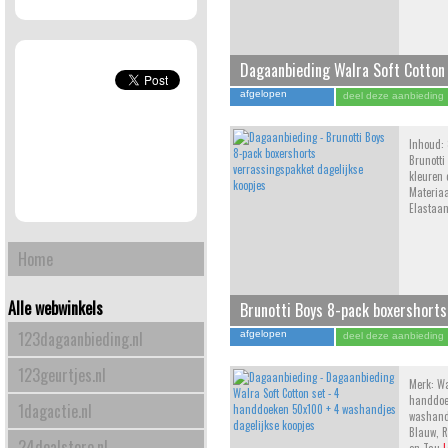
Dagaanbieding Walra Soft Cotton
70x140 cm - 4 stuks
afgelopen
deel deze aanbieding
Inhoud: 
Brunotti
kleuren 
Materiaa
Elastaa
Home
Alle webwinkels
Brunotti Boys 8-pack boxershorts
123dagaanbieding.nl
afgelopen
deel deze aanbieding
123geurtjes.nl
Merk: Wa
handdoe
1dagactie.nl
washandj
Blauw, R
24dealstore.nl