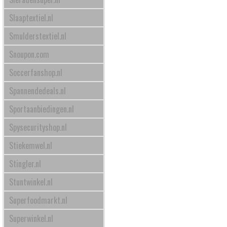
Slaaptextiel.nl
Smulderstextiel.nl
Snoupon.com
Soccerfanshop.nl
Spannendedeals.nl
Sportaanbiedingen.nl
Spysecurityshop.nl
Stiekemwel.nl
Stingler.nl
Stuntwinkel.nl
Superfoodmarkt.nl
Superwinkel.nl