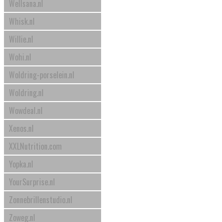
Wellsana.nl
Whisk.nl
Willie.nl
Wohi.nl
Woldring-porselein.nl
Woldring.nl
Wowdeal.nl
Xenos.nl
XXLNutrition.com
Yopka.nl
YourSurprise.nl
Zonnebrillenstudio.nl
Zoweg.nl