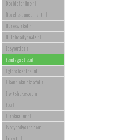
Doublefonline.nl
Douche-concurrent.nl
Durexwinkel.nl
Dutchdailydeals.nl
Easyoutlet.nl
Eendagactie.nl
Eglobalcentral.nl
Eikenpicknicktafel.nl
Eiwitshakes.com
Ep.nl
Euroknaller.nl
Everybodycare.com
Expert.nl