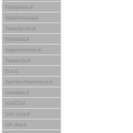
Koningkanjer.nl
Koopditvandaag.nl
Koophetgratis.nl
Koopjedeal.nl
Koopjeskampioen.nl
Koopjessite.nl
Kras.nl
Kunstkerstboomvoorjou.nl
Leenbakker.nl
lezen123.nl
Licht-actie.nl
Lidl-shop.nl