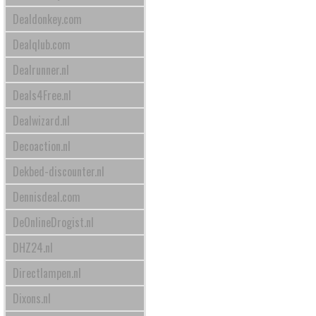
Dealdonkey.com
Dealqlub.com
Dealrunner.nl
Deals4Free.nl
Dealwizard.nl
Decoaction.nl
Dekbed-discounter.nl
Dennisdeal.com
DeOnlineDrogist.nl
DHZ24.nl
Directlampen.nl
Dixons.nl