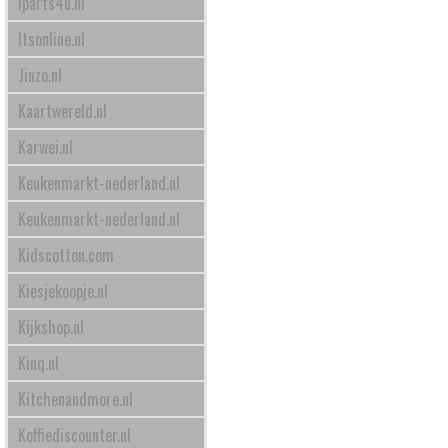
Iparts4u.nl
Itsonline.nl
Jinzo.nl
Kaartwereld.nl
Karwei.nl
Keukenmarkt-nederland.nl
Keukenmarkt-nederland.nl
Kidscotton.com
Kiesjekoopje.nl
Kijkshop.nl
Kinq.nl
Kitchenandmore.nl
Koffiediscounter.nl