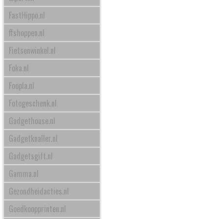
FastHippo.nl
ffshoppen.nl
Fietsenwinkel.nl
Foka.nl
Foopla.nl
Fotogeschenk.nl
Gadgethouse.nl
Gadgetknaller.nl
Gadgetsgift.nl
Gamma.nl
Gezondheidacties.nl
Goedkoopprinten.nl