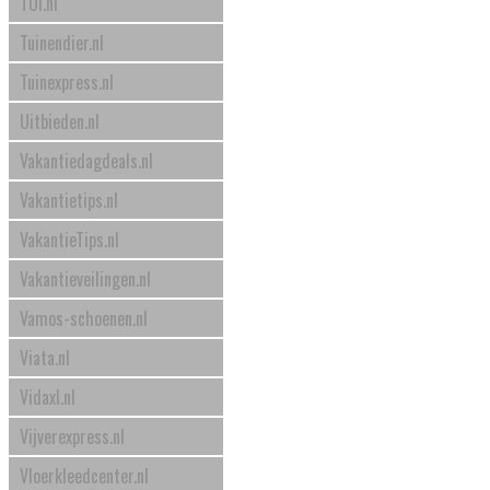
TUI.nl
Tuinendier.nl
Tuinexpress.nl
Uitbieden.nl
Vakantiedagdeals.nl
Vakantietips.nl
VakantieTips.nl
Vakantieveilingen.nl
Vamos-schoenen.nl
Viata.nl
Vidaxl.nl
Vijverexpress.nl
Vloerkleedcenter.nl