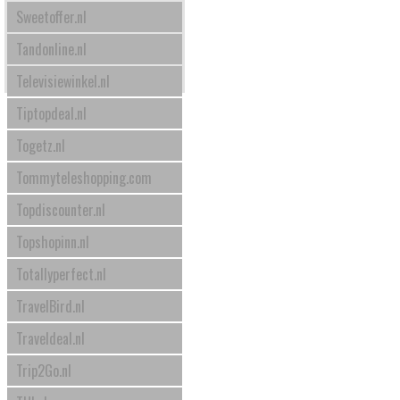
Sweetoffer.nl
Tandonline.nl
Televisiewinkel.nl
Tiptopdeal.nl
Togetz.nl
Tommyteleshopping.com
Topdiscounter.nl
Topshopinn.nl
Totallyperfect.nl
TravelBird.nl
Traveldeal.nl
Trip2Go.nl