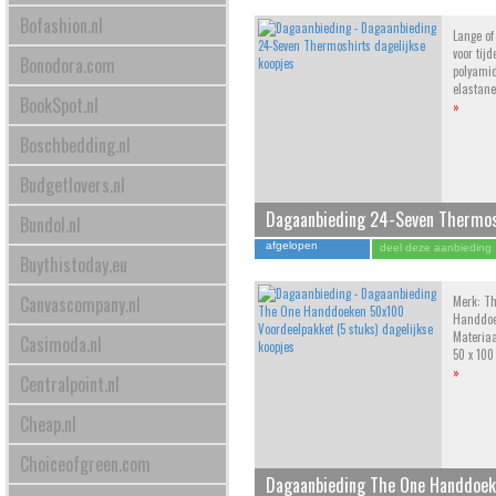
Bofashion.nl
Lange of
voor tij
Bonodora.com
polyamid
elastane
BookSpot.nl
»
Boschbedding.nl
Budgetlovers.nl
Dagaanbieding 24-Seven Thermos
Bundol.nl
afgelopen
deel deze aanbieding
Buythistoday.eu
Canvascompany.nl
Merk: Th
Handdoek
Materiaa
Casimoda.nl
50 x 100
»
Centralpoint.nl
Cheap.nl
Choiceofgreen.com
Dagaanbieding The One Handdoe