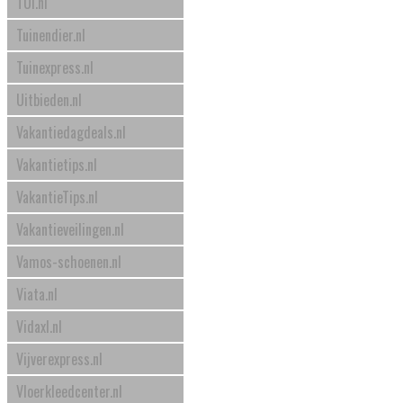
TUI.nl
Tuinendier.nl
Tuinexpress.nl
Uitbieden.nl
Vakantiedagdeals.nl
Vakantietips.nl
VakantieTips.nl
Vakantieveilingen.nl
Vamos-schoenen.nl
Viata.nl
Vidaxl.nl
Vijverexpress.nl
Vloerkleedcenter.nl