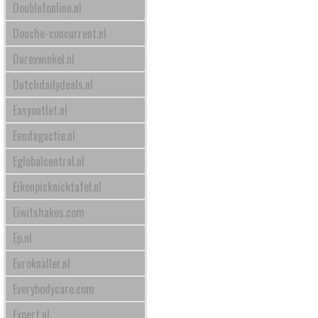
Doublefonline.nl
Douche-concurrent.nl
Durexwinkel.nl
Dutchdailydeals.nl
Easyoutlet.nl
Eendagactie.nl
Eglobalcentral.nl
Eikenpicknicktafel.nl
Eiwitshakes.com
Ep.nl
Euroknaller.nl
Everybodycare.com
Expert.nl