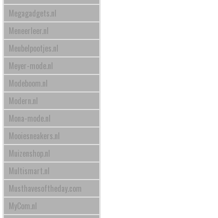
Megagadgets.nl
Meneerleer.nl
Meubelpootjes.nl
Meyer-mode.nl
Modeboom.nl
Modern.nl
Mona-mode.nl
Mooiesneakers.nl
Muizenshop.nl
Multismart.nl
Musthavesoftheday.com
MyCom.nl