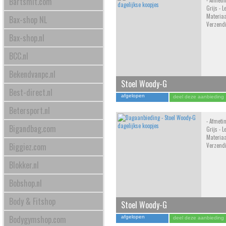
Bartsmit.com
- Afmeti
Grijs - L
Materiaa
Bax-shop NL
Verzend
Bax-shop.nl
BCC.nl
Bekendvanpc.nl
Stoel Woody-G
Best-direct.nl
afgelopen
deel deze aanbieding
Betersport.nl
- Afmeti
Bigandbag.com
Grijs - L
Materiaa
Biggiez.com
Verzend
Blokker.nl
Bobshop.nl
Body & Fitshop
Stoel Woody-G
Bodygymshop.com
afgelopen
deel deze aanbieding