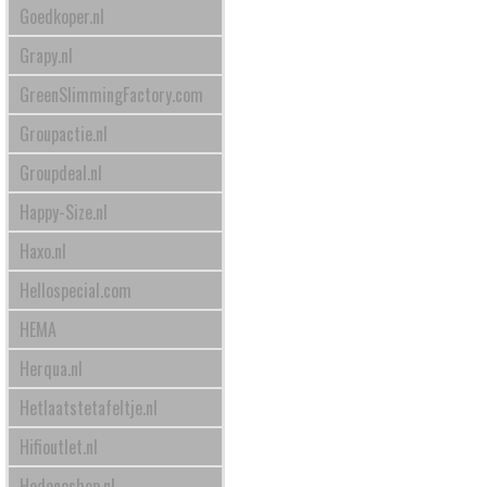
Goedkoper.nl
Grapy.nl
GreenSlimmingFactory.com
Groupactie.nl
Groupdeal.nl
Happy-Size.nl
Haxo.nl
Hellospecial.com
HEMA
Herqua.nl
Hetlaatstetafeltje.nl
Hifioutlet.nl
Hodecoshop.nl