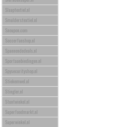
Slaaptextiel.nl
Smulderstextiel.nl
Snoupon.com
Soccerfanshop.nl
Spannendedeals.nl
Sportaanbiedingen.nl
Spysecurityshop.nl
Stiekemwel.nl
Stingler.nl
Stuntwinkel.nl
Superfoodmarkt.nl
Superwinkel.nl