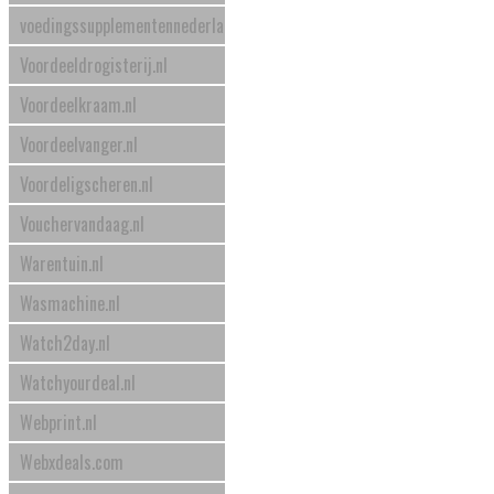
voedingssupplementennederland.nl
Voordeeldrogisterij.nl
Voordeelkraam.nl
Voordeelvanger.nl
Voordeligscheren.nl
Vouchervandaag.nl
Warentuin.nl
Wasmachine.nl
Watch2day.nl
Watchyourdeal.nl
Webprint.nl
Webxdeals.com