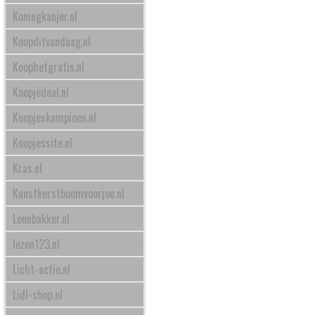
Koningkanjer.nl
Koopditvandaag.nl
Koophetgratis.nl
Koopjedeal.nl
Koopjeskampioen.nl
Koopjessite.nl
Kras.nl
Kunstkerstboomvoorjou.nl
Leenbakker.nl
lezen123.nl
Licht-actie.nl
Lidl-shop.nl