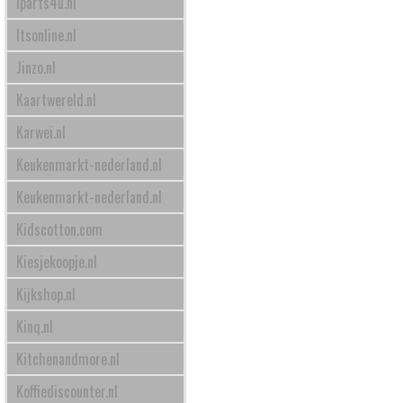
Iparts4u.nl
Itsonline.nl
Jinzo.nl
Kaartwereld.nl
Karwei.nl
Keukenmarkt-nederland.nl
Keukenmarkt-nederland.nl
Kidscotton.com
Kiesjekoopje.nl
Kijkshop.nl
Kinq.nl
Kitchenandmore.nl
Koffiediscounter.nl