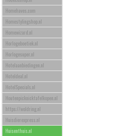
Homehaves.com
Homestylingshop.nl
Homewizard.nl
Horlogeboetiek.nl
Horlogesuper.nl
Hotelaanbiedingen.nl
Hoteldeal.nl
HotelSpecials.nl
Houtenpicknicktafelkopen.nl
https://woldring.nl
Huisdierexpress.nl
Huisenthuis.nl