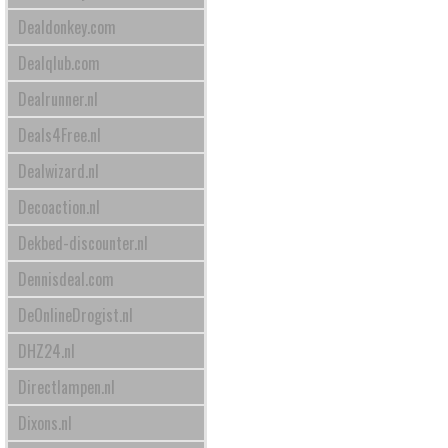
Dealdonkey.com
Dealqlub.com
Dealrunner.nl
Deals4Free.nl
Dealwizard.nl
Decoaction.nl
Dekbed-discounter.nl
Dennisdeal.com
DeOnlineDrogist.nl
DHZ24.nl
Directlampen.nl
Dixons.nl