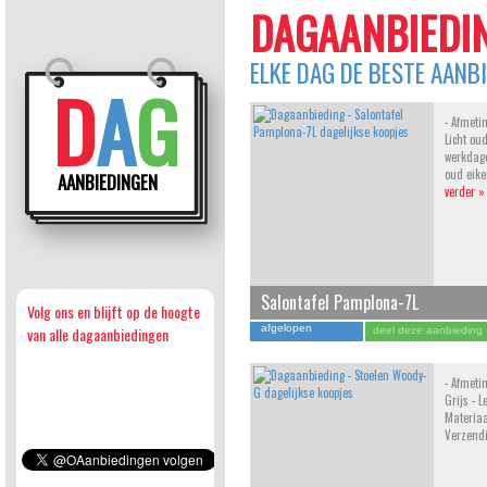
DAGAANBIEDIN
ELKE DAG DE BESTE AANB
D
A
G
- Afmeti
Licht oud
werkdage
oud eike
AANBIEDINGEN
verder »
Salontafel Pamplona-7L
Volg ons en blijft op de hoogte
afgelopen
van alle dagaanbiedingen
deel deze aanbieding
- Afmeti
Grijs - L
Materiaa
Verzend