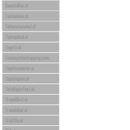
Sweetoffer.nl
Tandonline.nl
Televisiewinkel.nl
Tiptopdeal.nl
Togetz.nl
Tommyteleshopping.com
Topdiscounter.nl
Topshopinn.nl
Totallyperfect.nl
TravelBird.nl
Traveldeal.nl
Trip2Go.nl