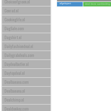
Choiceofgreen.nl
afgelopen
deel deze aanbieding
Conrad.nl
Cookinglife.nl
DagSale.com
Dagshirt.nl
Dailyfashiondeal.nl
Dailygrabdeals.com
Daydealbutler.nl
Daytopdeal.nl
Dealbanana.com
Dealbanana.nl
Dealchimp.nl
Dealdonkey.com