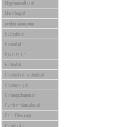
Mygreencoffee.nl
Myxlshop.nl
neckermann.com
NLBieder.nl
Nomad.nl
Novadeals.nl
Nudeal.nl
Onedayfashiondeals.nl
Onedayonly.nl
Onlinejaskopen.nl
Overhemdensales.nl
PaperFlies.com
Paradigit.nl