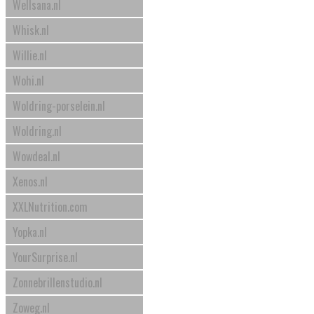
Wellsana.nl
Whisk.nl
Willie.nl
Wohi.nl
Woldring-porselein.nl
Woldring.nl
Wowdeal.nl
Xenos.nl
XXLNutrition.com
Yopka.nl
YourSurprise.nl
Zonnebrillenstudio.nl
Zoweg.nl