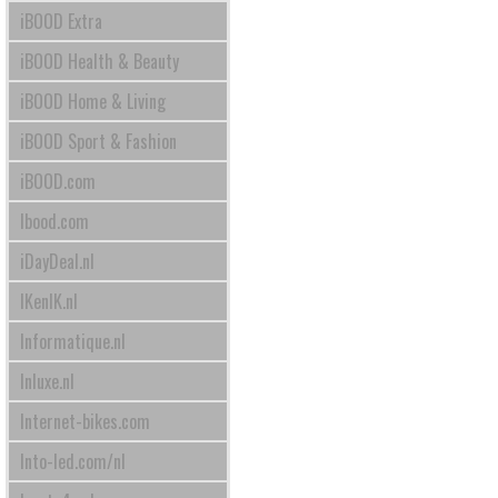
iBOOD Extra
iBOOD Health & Beauty
iBOOD Home & Living
iBOOD Sport & Fashion
iBOOD.com
Ibood.com
iDayDeal.nl
IKenIK.nl
Informatique.nl
Inluxe.nl
Internet-bikes.com
Into-led.com/nl