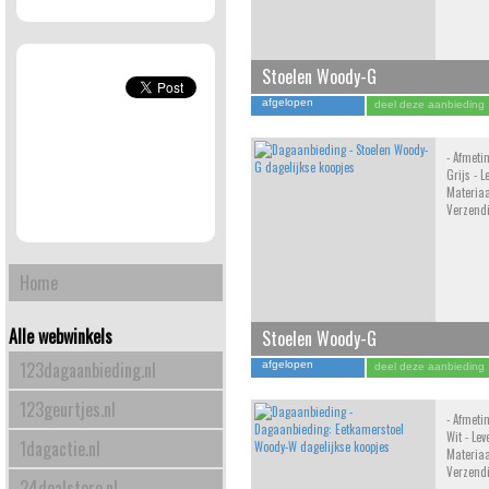
Stoelen Woody-G
afgelopen
deel deze aanbieding
- Afmeti
Grijs - L
Materiaa
Verzend
Home
Alle webwinkels
Stoelen Woody-G
123dagaanbieding.nl
afgelopen
deel deze aanbieding
123geurtjes.nl
- Afmeti
Wit - Lev
1dagactie.nl
Materiaa
Verzend
24dealstore.nl