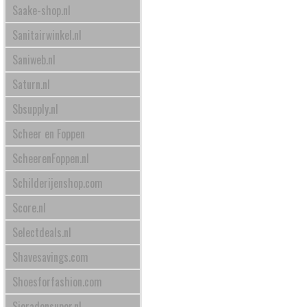
Saake-shop.nl
Sanitairwinkel.nl
Saniweb.nl
Saturn.nl
Sbsupply.nl
Scheer en Foppen
ScheerenFoppen.nl
Schilderijenshop.com
Score.nl
Selectdeals.nl
Shavesavings.com
Shoesforfashion.com
Sieradensuper.nl