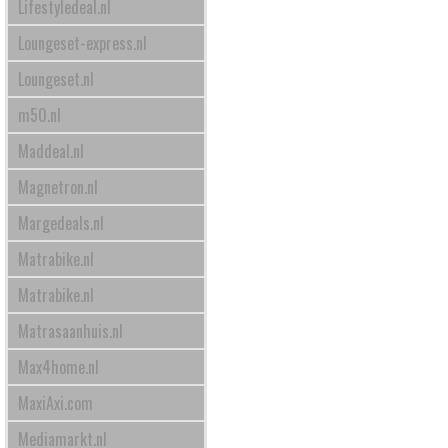
Lifestyledeal.nl
Loungeset-express.nl
Loungeset.nl
m50.nl
Maddeal.nl
Magnetron.nl
Margedeals.nl
Matrabike.nl
Matrabike.nl
Matrasaanhuis.nl
Max4home.nl
MaxiAxi.com
Mediamarkt.nl