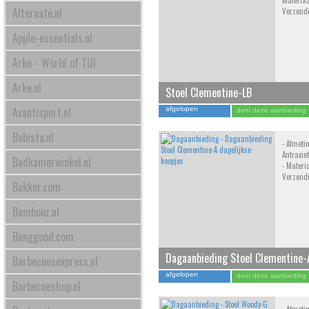
Materiaal
Alternate.nl
Verzend
Apple-essentials.nl
Arke - World of TUI
Arke.nl
Stoel Clementine-LB
Avantisport.nl
afgelopen
deel deze aanbieding
Babista.nl
- Afmeti
Antracie
Badkamerwinkel.nl
- Materia
Verzend
Bakker.com
Bambooz.nl
Banggood.com
Dagaanbieding Stoel Clementine-
Barbecuesexpress.nl
afgelopen
deel deze aanbieding
Barbecueshop.nl