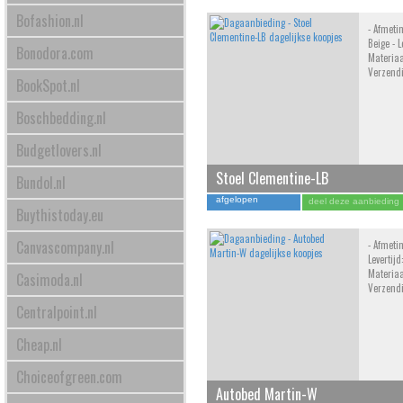
Bofashion.nl
- Afmeti
Beige - L
Bonodora.com
Materiaal
Verzend
BookSpot.nl
Boschbedding.nl
Budgetlovers.nl
Stoel Clementine-LB
Bundol.nl
afgelopen
deel deze aanbieding
Buythistoday.eu
Canvascompany.nl
- Afmetin
Levertij
Materiaa
Casimoda.nl
Verzend
Centralpoint.nl
Cheap.nl
Choiceofgreen.com
Autobed Martin-W