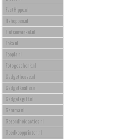
FastHippo.nl
ffshoppen.nl
Fietsenwinkel.nl
Foka.nl
Foopla.nl
Fotogeschenk.nl
Gadgethouse.nl
Gadgetknaller.nl
Gadgetsgift.nl
Gamma.nl
Gezondheidacties.nl
Goedkoopprinten.nl