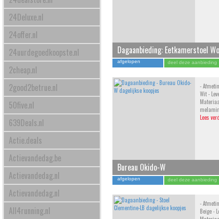
24Deluxe.nl
24offer.nl
Dagaanbieding: Eetkamerstoel W
24uurdegoedkoopste.nl
afgelopen
deel deze aanbieding
2cheap.nl
2good2betrue.nl
- Afmeti
Wit - Lev
Materiaa
50five.nl
melamine
Lees ver
639Deals.nl
Actie.deals
Actievandedag.be
Bureau Okido-W
Actievandedag.nl
afgelopen
deel deze aanbieding
Actievandedag.nl
- Afmeti
All4running.nl
Beige - L