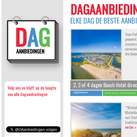
DAGAANBIEDIN
ELKE DAG DE BESTE AANB
D
A
G
Cape Hel
geopend
aanpass
coronavi
AANBIEDINGEN
die (bep
2, 3 of 4 dagen Beach Hotel direc
Volg ons en blijft op de hoogte
Haringvliet nabij Rockanje incl. on
afgelopen
van alle dagaanbiedingen
deel deze aanbieding
**Middel
Middelbu
van Oost
hoofdst
verder »