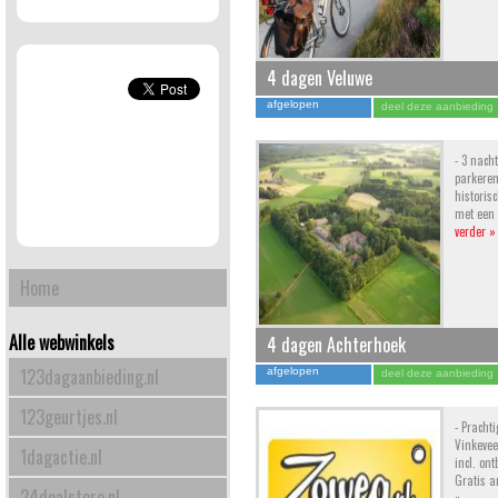
4 dagen Veluwe
afgelopen
deel deze aanbieding
- 3 nacht
parkeren
historis
met een 
verder »
Home
Alle webwinkels
4 dagen Achterhoek
123dagaanbieding.nl
afgelopen
deel deze aanbieding
123geurtjes.nl
- Pracht
Vinkevee
1dagactie.nl
incl. ont
Gratis a
24dealstore.nl