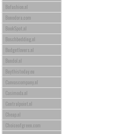
Bofashion.nl
Bonodora.com
BookSpot.nl
Boschbedding.nl
Budgetlovers.nl
Bundol.nl
Buythistoday.eu
Canvascompany.nl
Casimoda.nl
Centralpoint.nl
Cheap.nl
Choiceofgreen.com