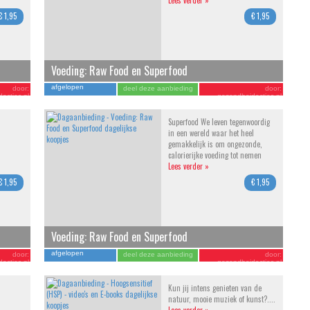
Lees verder »
€ 1,95
€ 1,95
Voeding: Raw Food en Superfood
afgelopen
door:
deel deze aanbieding
door:
acties.nl
gezondheidacties.nl
Superfood We leven tegenwoordig
in een wereld waar het heel
gemakkelijk is om ongezonde,
calorierijke voeding tot nemen
Lees verder »
€ 1,95
€ 1,95
Voeding: Raw Food en Superfood
afgelopen
door:
deel deze aanbieding
door:
acties.nl
gezondheidacties.nl
Kun jij intens genieten van de
natuur, mooie muziek of kunst?....