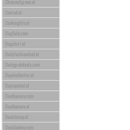
Choiceofgreen.nl
Conrad.nl
Cookinglife.nl
DagSale.com
Dagshirt.nl
Dailyfashiondeal.nl
Dailygrabdeals.com
Daydealbutler.nl
Daytopdeal.nl
Dealbanana.com
Dealbanana.nl
Dealchimp.nl
Dealdonkey.com