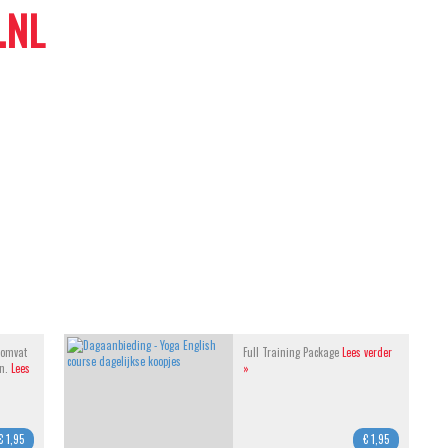
.NL
 omvat
Full Training Package
Lees verder
en.
Lees
»
€ 1,95
€ 1,95