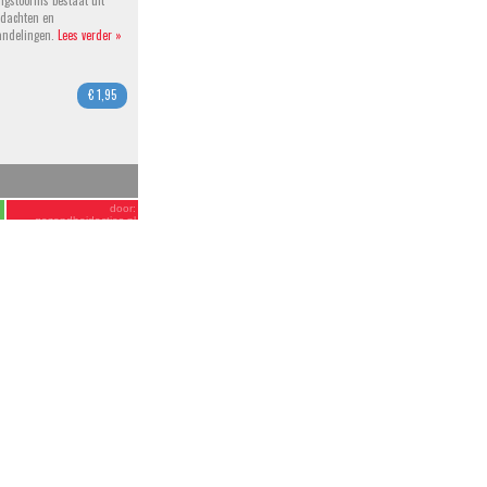
gstoornis bestaat uit
dachten en
ndelingen.
Lees verder »
€ 1,95
door:
gezondheidacties.nl