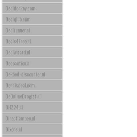
Dealdonkey.com
Dealqlub.com
Dealrunner.nl
Deals4Free.nl
Dealwizard.nl
Decoaction.nl
Dekbed-discounter.nl
Dennisdeal.com
DeOnlineDrogist.nl
DHZ24.nl
Directlampen.nl
Dixons.nl