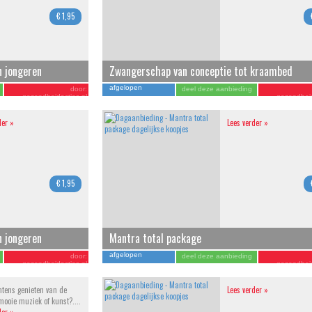
€ 1,95
n jongeren
Zwangerschap van conceptie tot kraambed
afgelopen
door:
deel deze aanbieding
gezondheidacties.nl
gezondheid
der »
Lees verder »
€ 1,95
n jongeren
Mantra total package
afgelopen
door:
deel deze aanbieding
gezondheidacties.nl
gezondheid
intens genieten van de
Lees verder »
mooie muziek of kunst?....