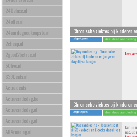
24Deluxe.nl
24offer.nl
Chronische ziektes bij kinderen e
24uurdegoedkoopste.nl
afgelopen
deel deze aanbieding
2cheap.nl
2good2betrue.nl
Lees ver
50five.nl
639Deals.nl
Actie.deals
Actievandedag.be
Chronische ziektes bij kinderen e
Actievandedag.nl
afgelopen
deel deze aanbieding
Actievandedag.nl
Kun jij 
All4running.nl
natuur, 