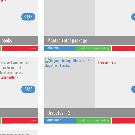
der »
€ 1,95
E-books
Mantra total package
afgelopen
door:
deel deze aanbieding
gezondheidacties.nl
gezondheid
s voor veel van ons een
Lees verder »
s probleem, met
de effecten op ons
.
Lees verder »
€ 1,95
Diabetes - 2
afgelopen
door:
deel deze aanbieding
gezondheidacties.nl
gezondheid