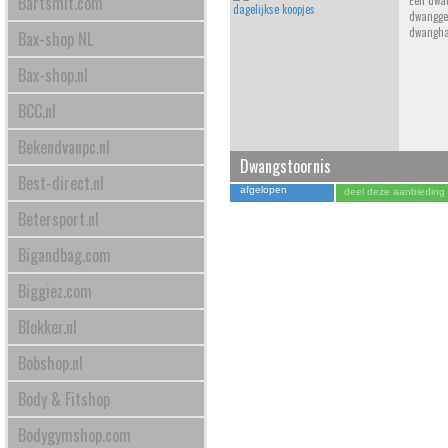
Bartsmit.com
Een dwan
dwangge
dwangha
Bax-shop NL
Bax-shop.nl
BCC.nl
Bekendvanpc.nl
Dwangstoornis
Best-direct.nl
afgelopen
deel deze aanbieding
Betersport.nl
Bigandbag.com
Biggiez.com
Blokker.nl
Bobshop.nl
Body & Fitshop
Bodygymshop.com