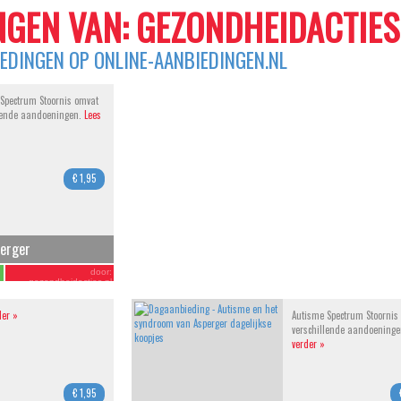
GEN VAN: GEZONDHEIDACTIES
IEDINGEN OP ONLINE-AANBIEDINGEN.NL
Spectrum Stoornis omvat
llende aandoeningen.
Lees
€ 1,95
perger
door:
gezondheidacties.nl
der »
Autisme Spectrum Stoornis
verschillende aandoening
verder »
€ 1,95