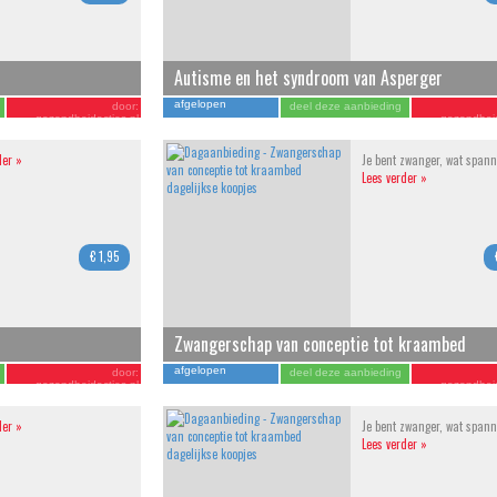
Autisme en het syndroom van Asperger
afgelopen
door:
deel deze aanbieding
gezondheidacties.nl
gezondheid
der »
Je bent zwanger, wat spann
Lees verder »
€ 1,95
Zwangerschap van conceptie tot kraambed
afgelopen
door:
deel deze aanbieding
gezondheidacties.nl
gezondheid
der »
Je bent zwanger, wat spann
Lees verder »