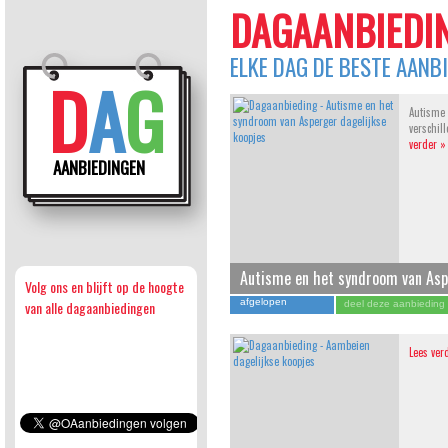
DAGAANBIEDIN
ELKE DAG DE BESTE AANB
D
A
G
Autisme 
verschi
verder »
AANBIEDINGEN
Autisme en het syndroom van As
Volg ons en blijft op de hoogte
afgelopen
van alle dagaanbiedingen
deel deze aanbieding
Lees ver