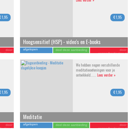
Lees verder »
€ 1,95
€ 1,95
Hoogsensitief (HSP) - video's en E-books
afgelopen
door:
deel deze aanbieding
door:
acties.nl
gezondheidacties.nl
We hebben negen verschillende
meditatieoefeningen voor je
ontwikkeld......
Lees verder »
€ 1,95
€ 1,95
Meditatie
afgelopen
door:
deel deze aanbieding
door:
acties.nl
gezondheidacties.nl