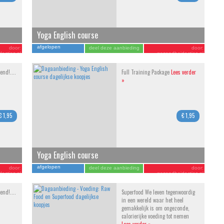
Yoga English course
afgelopen
door:
deel deze aanbieding
door:
acties.nl
gezondheidacties.nl
end!....
Full Training Package
Lees verder
»
€ 1,95
€ 1,95
Yoga English course
afgelopen
door:
deel deze aanbieding
door:
acties.nl
gezondheidacties.nl
end!....
Superfood We leven tegenwoordig
in een wereld waar het heel
gemakkelijk is om ongezonde,
calorierijke voeding tot nemen