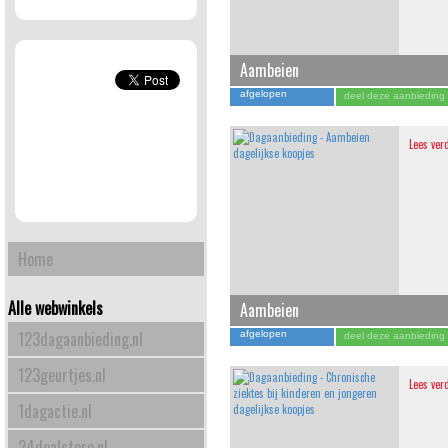
Aambeien
afgelopen
deel deze aanbieding
Lees ver
Home
Alle webwinkels
Aambeien
123dagaanbieding.nl
afgelopen
deel deze aanbieding
123geurtjes.nl
Lees ver
1dagactie.nl
24dealstore.nl