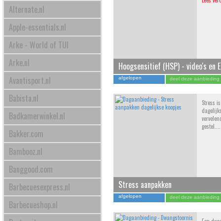
Lees ver
Alternate.nl
Apple-essentials.nl
Arke - World of TUI
Arke.nl
Hoogsensitief (HSP) - video's en 
Avantisport.nl
afgelopen
deel deze aanbieding
Babista.nl
Stress i
dagelijk
Badkamerwinkel.nl
vervelen
gestel...
Bakker.com
Bambooz.nl
Banggood.com
Stress aanpakken
Barbecuesexpress.nl
afgelopen
deel deze aanbieding
Barbecueshop.nl