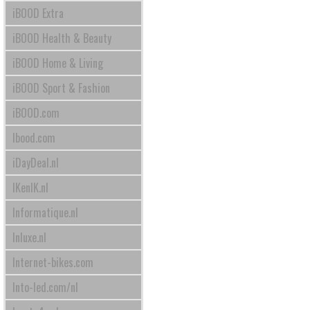
iBOOD Extra
iBOOD Health & Beauty
iBOOD Home & Living
iBOOD Sport & Fashion
iBOOD.com
Ibood.com
iDayDeal.nl
IKenIK.nl
Informatique.nl
Inluxe.nl
Internet-bikes.com
Into-led.com/nl