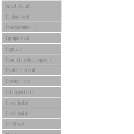
Sweetoffer.nl
Tandonline.nl
Televisiewinkel.nl
Tiptopdeal.nl
Togetz.nl
Tommyteleshopping.com
Topdiscounter.nl
Topshopinn.nl
Totallyperfect.nl
TravelBird.nl
Traveldeal.nl
Trip2Go.nl