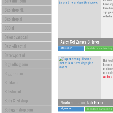
Bartsmit.com
De Asics
hardloop
Deze ha
Bax-shop NL
zijn geï
collecti
Bax-shop.nl
BCC.nl
Bekendvanpc.nl
Asics Gel Zaraca 3 Heren
Best-direct.nl
afgelopen
deel deze aanbieding
Betersport.nl
Het Newl
Bigandbag.com
heren is
modieuze
Biggiez.com
is de id
verder »
Blokker.nl
Bobshop.nl
Body & Fitshop
Newline Imotion Jack Heren
Bodygymshop.com
afgelopen
deel deze aanbieding