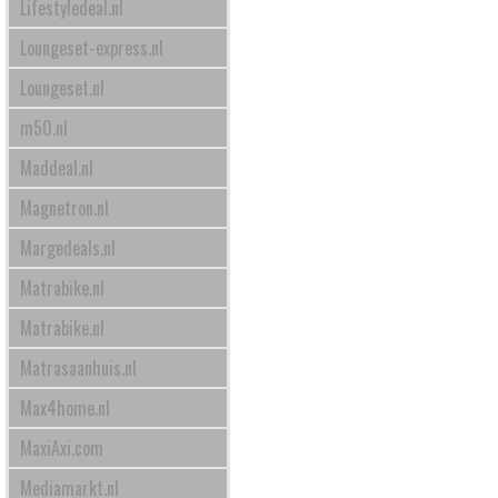
Lifestyledeal.nl
Loungeset-express.nl
Loungeset.nl
m50.nl
Maddeal.nl
Magnetron.nl
Margedeals.nl
Matrabike.nl
Matrabike.nl
Matrasaanhuis.nl
Max4home.nl
MaxiAxi.com
Mediamarkt.nl