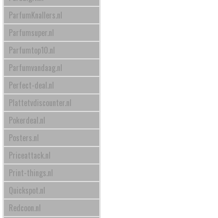
ParfumKnallers.nl
Parfumsuper.nl
Parfumtop10.nl
Parfumvandaag.nl
Perfect-deal.nl
Plattetvdiscounter.nl
Pokerdeal.nl
Posters.nl
Priceattack.nl
Print-things.nl
Quickspot.nl
Redcoon.nl