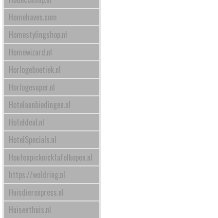
Homehaves.com
Homestylingshop.nl
Homewizard.nl
Horlogeboetiek.nl
Horlogesuper.nl
Hotelaanbiedingen.nl
Hoteldeal.nl
HotelSpecials.nl
Houtenpicknicktafelkopen.nl
https://woldring.nl
Huisdierexpress.nl
Huisenthuis.nl