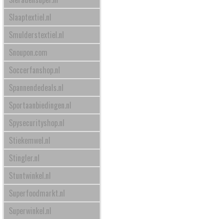
Slaaptextiel.nl
Smulderstextiel.nl
Snoupon.com
Soccerfanshop.nl
Spannendedeals.nl
Sportaanbiedingen.nl
Spysecurityshop.nl
Stiekemwel.nl
Stingler.nl
Stuntwinkel.nl
Superfoodmarkt.nl
Superwinkel.nl