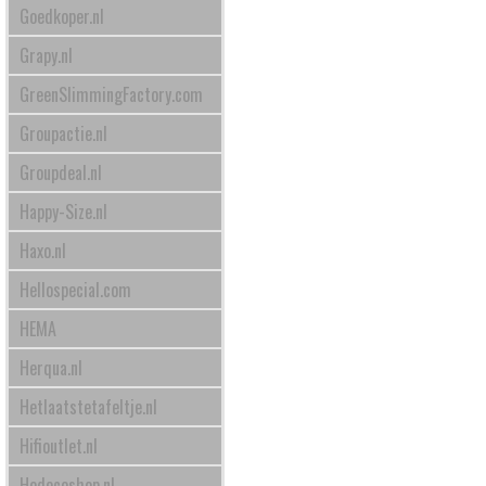
Goedkoper.nl
Grapy.nl
GreenSlimmingFactory.com
Groupactie.nl
Groupdeal.nl
Happy-Size.nl
Haxo.nl
Hellospecial.com
HEMA
Herqua.nl
Hetlaatstetafeltje.nl
Hifioutlet.nl
Hodecoshop.nl