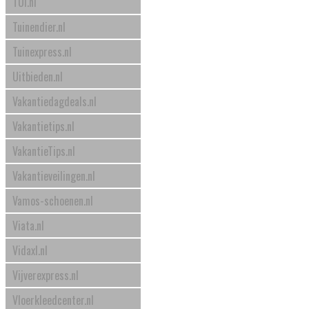
TUI.nl
Tuinendier.nl
Tuinexpress.nl
Uitbieden.nl
Vakantiedagdeals.nl
Vakantietips.nl
VakantieTips.nl
Vakantieveilingen.nl
Vamos-schoenen.nl
Viata.nl
Vidaxl.nl
Vijverexpress.nl
Vloerkleedcenter.nl