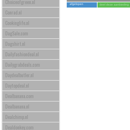
Choiceofgreen.nl
afgelopen
deel deze aanbieding
Conrad.nl
Cookinglife.nl
DagSale.com
Dagshirt.nl
Dailyfashiondeal.nl
Dailygrabdeals.com
Daydealbutler.nl
Daytopdeal.nl
Dealbanana.com
Dealbanana.nl
Dealchimp.nl
Dealdonkey.com