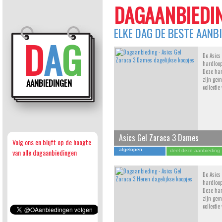
DAGAANBIEDIN
ELKE DAG DE BESTE AANB
D
A
G
De Asics
hardloo
Deze ha
zijn geï
AANBIEDINGEN
collecti
Asics Gel Zaraca 3 Dames
Volg ons en blijft op de hoogte
afgelopen
van alle dagaanbiedingen
deel deze aanbieding
De Asics
hardloop
Deze ha
zijn geï
collecti