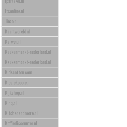
Iparts4u.nl
Itsonline.nl
Jinzo.nl
Kaartwereld.nl
Karwei.nl
Keukenmarkt-nederland.nl
Keukenmarkt-nederland.nl
Kidscotton.com
Kiesjekoopje.nl
Kijkshop.nl
Kinq.nl
Kitchenandmore.nl
Koffiediscounter.nl