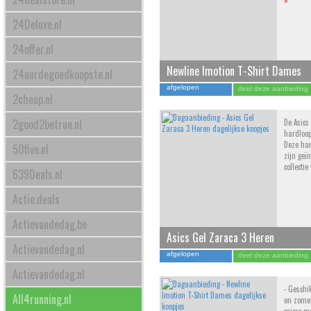
»
24Deluxe.nl
24offer.nl
Newline Imotion T-Shirt Dames
24uurdegoedkoopste.nl
afgelopen
deel deze aanbieding
2cheap.nl
2good2betrue.nl
De Asics
hardloop
Deze ha
50five.nl
zijn geï
collecti
639Deals.nl
Actie.deals
Actievandedag.be
Asics Gel Zaraca 3 Heren
Actievandedag.nl
afgelopen
deel deze aanbieding
Actievandedag.nl
- Geschik
All4running.nl
en zomer