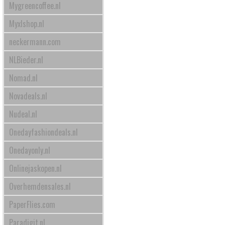
Mygreencoffee.nl
Myxlshop.nl
neckermann.com
NLBieder.nl
Nomad.nl
Novadeals.nl
Nudeal.nl
Onedayfashiondeals.nl
Onedayonly.nl
Onlinejaskopen.nl
Overhemdensales.nl
PaperFlies.com
Paradigit.nl