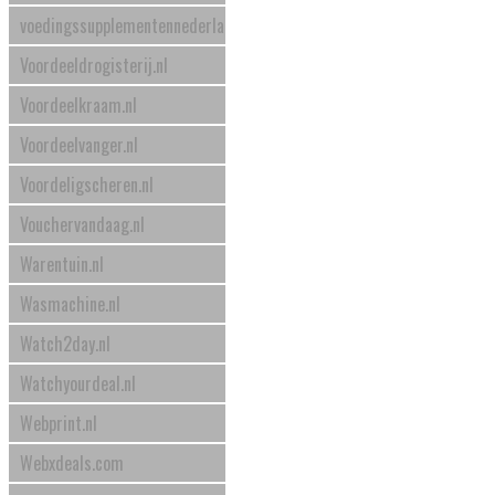
voedingssupplementennederland.nl
Voordeeldrogisterij.nl
Voordeelkraam.nl
Voordeelvanger.nl
Voordeligscheren.nl
Vouchervandaag.nl
Warentuin.nl
Wasmachine.nl
Watch2day.nl
Watchyourdeal.nl
Webprint.nl
Webxdeals.com