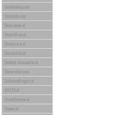
Dealdonkey.com
Dealqlub.com
Dealrunner.nl
Deals4Free.nl
Dealwizard.nl
Decoaction.nl
Dekbed-discounter.nl
Dennisdeal.com
DeOnlineDrogist.nl
DHZ24.nl
Directlampen.nl
Dixons.nl