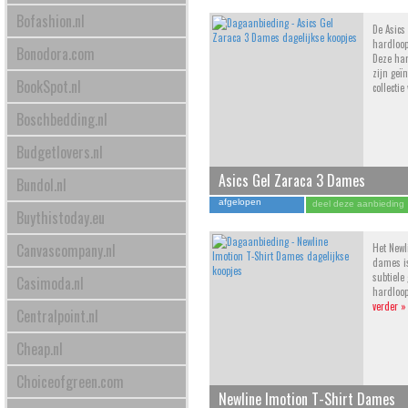
Bofashion.nl
De Asics
hardloo
Bonodora.com
Deze ha
zijn geï
BookSpot.nl
collecti
Boschbedding.nl
Budgetlovers.nl
Asics Gel Zaraca 3 Dames
Bundol.nl
afgelopen
deel deze aanbieding
Buythistoday.eu
Canvascompany.nl
Het Newl
dames is
subtiele 
Casimoda.nl
hardloop
verder »
Centralpoint.nl
Cheap.nl
Choiceofgreen.com
Newline Imotion T-Shirt Dames