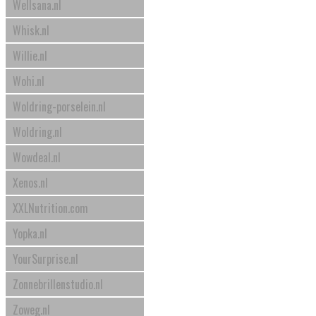
Wellsana.nl
Whisk.nl
Willie.nl
Wohi.nl
Woldring-porselein.nl
Woldring.nl
Wowdeal.nl
Xenos.nl
XXLNutrition.com
Yopka.nl
YourSurprise.nl
Zonnebrillenstudio.nl
Zoweg.nl