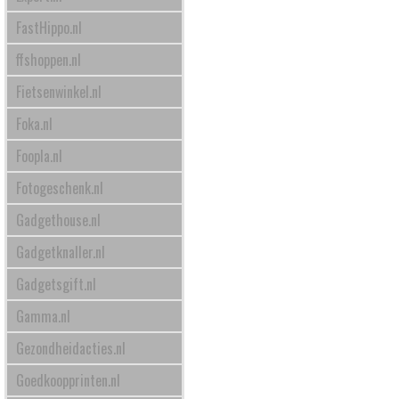
FastHippo.nl
ffshoppen.nl
Fietsenwinkel.nl
Foka.nl
Foopla.nl
Fotogeschenk.nl
Gadgethouse.nl
Gadgetknaller.nl
Gadgetsgift.nl
Gamma.nl
Gezondheidacties.nl
Goedkoopprinten.nl