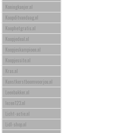
Koningkanjer.nl
Koopditvandaag.nl
Koophetgratis.nl
Koopjedeal.nl
Koopjeskampioen.nl
Koopjessite.nl
Kras.nl
Kunstkerstboomvoorjou.nl
Leenbakker.nl
lezen123.nl
Licht-actie.nl
Lidl-shop.nl