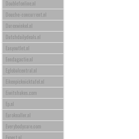
Doublefonline.nl
Douche-concurrent.nl
Durexwinkel.nl
Dutchdailydeals.nl
Easyoutlet.nl
Eendagactie.nl
Eglobalcentral.nl
Eikenpicknicktafel.nl
Eiwitshakes.com
Ep.nl
Euroknaller.nl
Everybodycare.com
Expert.nl