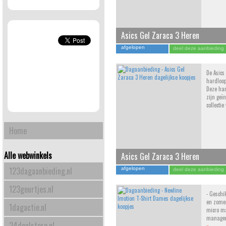
Asics Gel Zaraca 3 Heren
afgelopen
deel deze aanbieding
De Asics
hardloop
Deze ha
zijn geï
collecti
Home
Alle webwinkels
Asics Gel Zaraca 3 Heren
123dagaanbieding.nl
afgelopen
deel deze aanbieding
123geurtjes.nl
- Geschik
en zomer
1dagactie.nl
micro ma
manage
24dealstore.nl