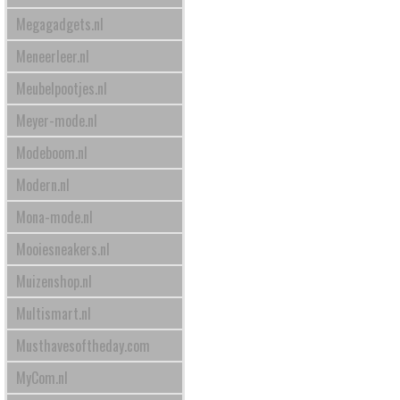
Megagadgets.nl
Meneerleer.nl
Meubelpootjes.nl
Meyer-mode.nl
Modeboom.nl
Modern.nl
Mona-mode.nl
Mooiesneakers.nl
Muizenshop.nl
Multismart.nl
Musthavesoftheday.com
MyCom.nl