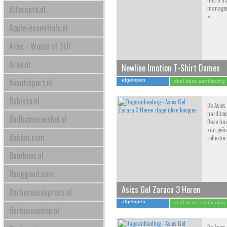
micro ma
Alternate.nl
manage
»
Apple-essentials.nl
Arke - World of TUI
Arke.nl
Newline Imotion T-Shirt Dames
Avantisport.nl
afgelopen
deel deze aanbieding
Babista.nl
De Asics
hardloop
Badkamerwinkel.nl
Deze ha
zijn geï
Bakker.com
collecti
Bambooz.nl
Banggood.com
Asics Gel Zaraca 3 Heren
Barbecuesexpress.nl
afgelopen
deel deze aanbieding
Barbecueshop.nl