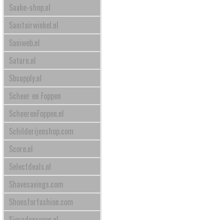
Saake-shop.nl
Sanitairwinkel.nl
Saniweb.nl
Saturn.nl
Sbsupply.nl
Scheer en Foppen
ScheerenFoppen.nl
Schilderijenshop.com
Score.nl
Selectdeals.nl
Shavesavings.com
Shoesforfashion.com
Sieradensuper.nl