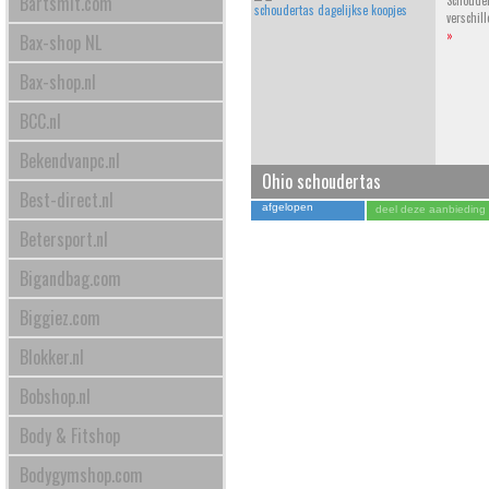
Bartsmit.com
Schouder
verschil
»
Bax-shop NL
Bax-shop.nl
BCC.nl
Bekendvanpc.nl
Ohio schoudertas
Best-direct.nl
afgelopen
deel deze aanbieding
Betersport.nl
Bigandbag.com
Biggiez.com
Blokker.nl
Bobshop.nl
Body & Fitshop
Bodygymshop.com