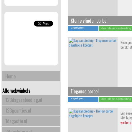
Kleine vlinder oorbel
afgelopen
deel deze aanbieding
Rose-gou
bergkris
Home
Alle webwinkels
Elegance oorbel
123dagaanbieding.nl
afgelopen
deel deze aanbieding
123geurtjes.nl
Een rose
Met bijb
1dagactie.nl
verder »
24dealstore.nl