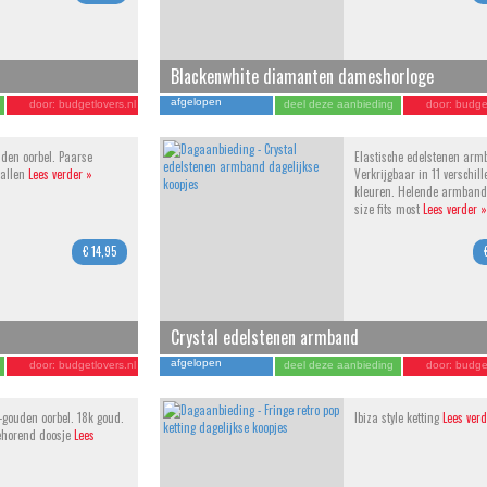
Blackenwhite diamanten dameshorloge
afgelopen
door:
budgetlovers.nl
deel deze aanbieding
door:
budget
den oorbel. Paarse
Elastische edelstenen arm
tallen
Lees verder »
Verkrijgbaar in 11 verschil
kleuren. Helende armband
size fits most
Lees verder »
€ 14,95
Crystal edelstenen armband
afgelopen
door:
budgetlovers.nl
deel deze aanbieding
door:
budget
-gouden oorbel. 18k goud.
Ibiza style ketting
Lees verd
ehorend doosje
Lees