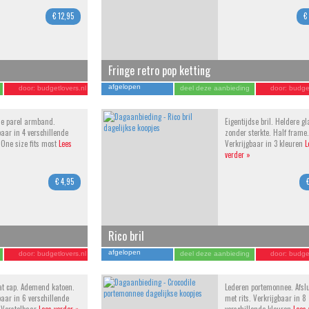
€ 12,95
€
Fringe retro pop ketting
afgelopen
door:
budgetlovers.nl
deel deze aanbieding
door:
budget
he parel armband.
Eigentijdse bril. Heldere g
baar in 4 verschillende
zonder sterkte. Half frame.
 One size fits most
Lees
Verkrijgbaar in 3 kleuren
L
verder »
€ 4,95
Rico bril
afgelopen
door:
budgetlovers.nl
deel deze aanbieding
door:
budget
lat cap. Ademend katoen.
Lederen portemonnee. Afsl
baar in 6 verschillende
met rits. Verkrijgbaar in 8