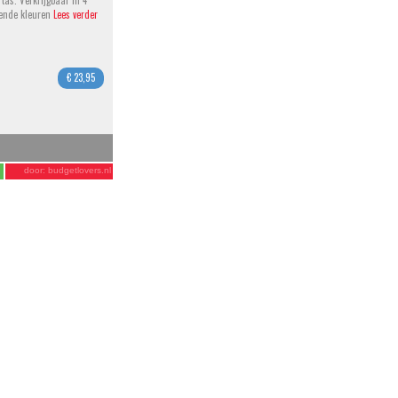
tas. Verkrijgbaar in 4
lende kleuren
Lees verder
€ 23,95
door:
budgetlovers.nl