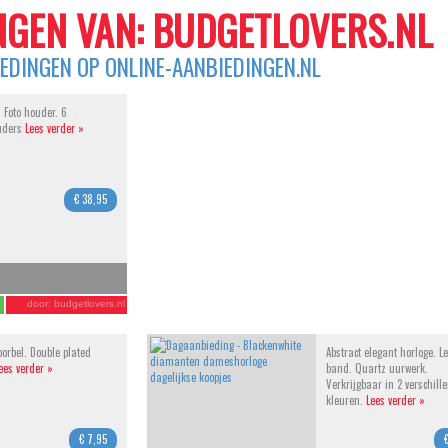
GEN VAN: BUDGETLOVERS.NL
IEDINGEN OP ONLINE-AANBIEDINGEN.NL
. Foto houder. 6
uders
Lees verder »
€ 38,95
door:
budgetlovers.nl
oorbel. Double plated
Abstract elegant horloge. L
ees verder »
band. Quartz uurwerk.
Verkrijgbaar in 2 verschill
kleuren.
Lees verder »
€ 7,95