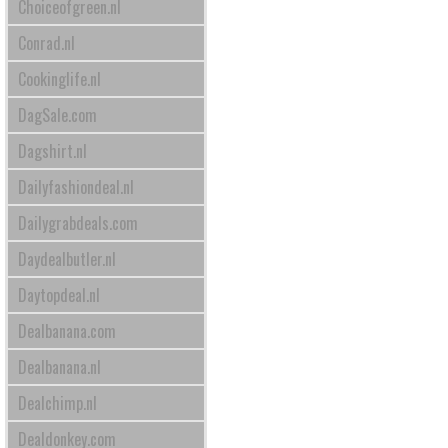
Choiceofgreen.nl
Conrad.nl
Cookinglife.nl
DagSale.com
Dagshirt.nl
Dailyfashiondeal.nl
Dailygrabdeals.com
Daydealbutler.nl
Daytopdeal.nl
Dealbanana.com
Dealbanana.nl
Dealchimp.nl
Dealdonkey.com