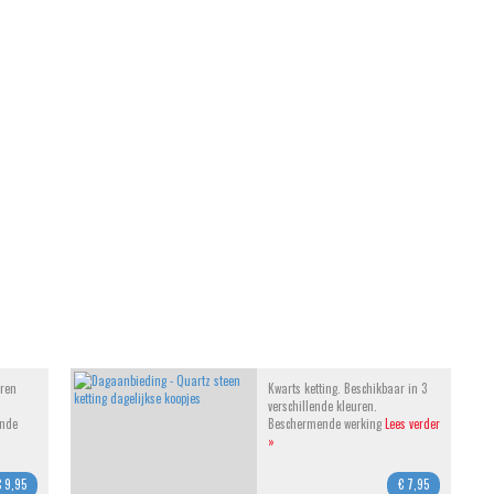
eren
Kwarts ketting. Beschikbaar in 3
verschillende kleuren.
ende
Beschermende werking
Lees verder
»
€ 9,95
€ 7,95