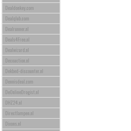
Dealdonkey.com
Dealqlub.com
Dealrunner.nl
Deals4Free.nl
Dealwizard.nl
Decoaction.nl
Dekbed-discounter.nl
Dennisdeal.com
DeOnlineDrogist.nl
DHZ24.nl
Directlampen.nl
Dixons.nl