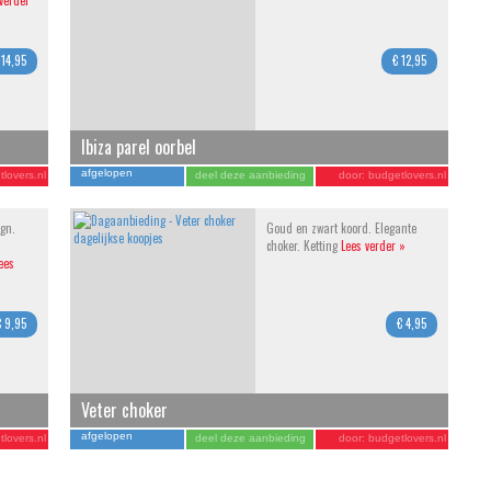
verder
 14,95
€ 12,95
Ibiza parel oorbel
afgelopen
lovers.nl
deel deze aanbieding
door:
budgetlovers.nl
ign.
Goud en zwart koord. Elegante
choker. Ketting
Lees verder »
ees
€ 9,95
€ 4,95
Veter choker
afgelopen
lovers.nl
deel deze aanbieding
door:
budgetlovers.nl