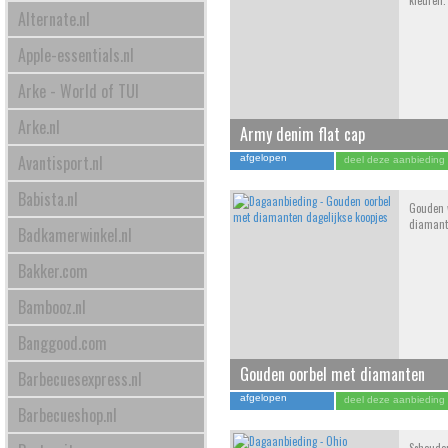
kleuren.
Alternate.nl
Apple-essentials.nl
Arke - World of TUI
Arke.nl
Army denim flat cap
Avantisport.nl
afgelopen
deel deze aanbieding
Babista.nl
Gouden w
diaman
Badkamerwinkel.nl
Bakker.com
Bambooz.nl
Banggood.com
Gouden oorbel met diamanten
Barbecuesexpress.nl
afgelopen
deel deze aanbieding
Barbecueshop.nl