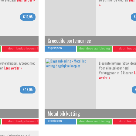
 Verstelbaar
Lees verder »
verschillende kleuren
Lees 
»
€ 14,95
€
Crocodile portemonnee
afgelopen
door:
budgetlovers.nl
deel deze aanbieding
door:
budget
aterdruppel. Afgezet met
Elegante ketting. Strak des
ten
Lees verder »
Voor elke gelegenheid.
Verkrijgbaar in 2 kleuren
L
verder »
€ 17,95
Metal bib ketting
afgelopen
door:
budgetlovers.nl
deel deze aanbieding
door:
budget