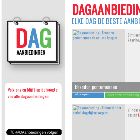
DAGAANBIEDIN
ELKE DAG DE BESTE AANB
D
A
G
Echt leer
kaartho
AANBIEDINGEN
Brandon portemonnee
Volg ons en blijft op de hoogte
afgelopen
van alle dagaanbiedingen
deel deze aanbieding
Vlinder 
design
L