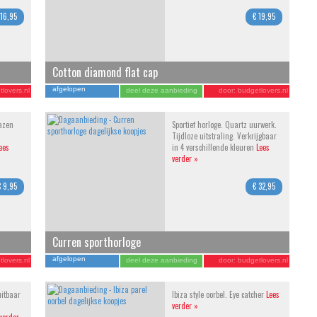
 16,95
€ 19,95
Cotton diamond flat cap
afgelopen
lovers.nl
deel deze aanbieding
door:
budgetlovers.nl
lazen
Sportief horloge. Quartz uurwerk.
Tijdloze uitstraling. Verkrijgbaar
ees
in 4 verschillende kleuren
Lees
verder »
€ 9,95
€ 32,95
Curren sporthorloge
afgelopen
lovers.nl
deel deze aanbieding
door:
budgetlovers.nl
uitbaar
Ibiza style oorbel. Eye catcher
Lees
verder »