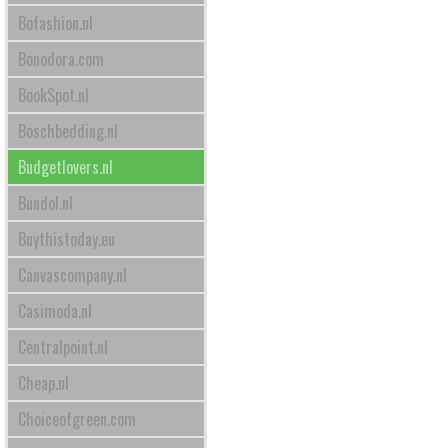
Bofashion.nl
Bonodora.com
BookSpot.nl
Boschbedding.nl
Budgetlovers.nl
Bundol.nl
Buythistoday.eu
Canvascompany.nl
Casimoda.nl
Centralpoint.nl
Cheap.nl
Choiceofgreen.com