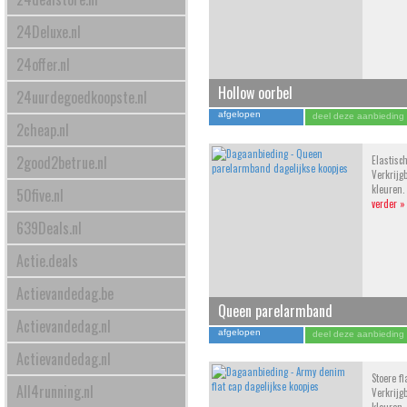
24Deluxe.nl
24offer.nl
Hollow oorbel
24uurdegoedkoopste.nl
afgelopen
deel deze aanbieding
2cheap.nl
2good2betrue.nl
Elastisc
Verkrijg
kleuren.
50five.nl
verder »
639Deals.nl
Actie.deals
Actievandedag.be
Queen parelarmband
Actievandedag.nl
afgelopen
deel deze aanbieding
Actievandedag.nl
Stoere f
All4running.nl
Verkrijg