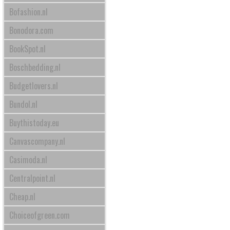
Bofashion.nl
Bonodora.com
BookSpot.nl
Boschbedding.nl
Budgetlovers.nl
Bundol.nl
Buythistoday.eu
Canvascompany.nl
Casimoda.nl
Centralpoint.nl
Cheap.nl
Choiceofgreen.com