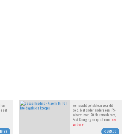
llen
Een prachtige telefoon voor dit
ze set
geld. Met onder andere een IPS-
scherm met 120 Hz refresh rate,
Fast Charging en quad-cam
Lees
»
verder »
 19,99
€ 269,00