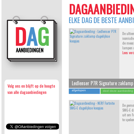
DAGAANBIEDIN
ELKE DAG DE BESTE AANB
D
A
G
De ultie
iconisch
de mees
lampen m
AANBIEDINGEN
Lees ver
Ledlenser P7R Signature zaklamp
Volg ons en blijft op de hoogte
afgelopen
van alle dagaanbiedingen
deel deze aanbieding
De gemot
SMG-E da
uit om Fo
te spelen