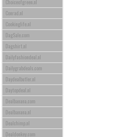
Choiceofgreen.nl
Conrad.nl
Cookinglife.nl
DagSale.com
Dagshirt.nl
Dailyfashiondeal.nl
Dailygrabdeals.com
Daydealbutler.nl
Daytopdeal.nl
Dealbanana.com
Dealbanana.nl
Dealchimp.nl
Dealdonkey.com