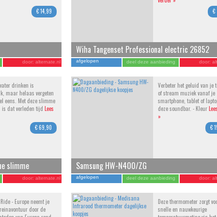
verder »
€ 14,99
€
Wiha Tangenset Professional electric 26852
afgelopen
door:
alternate.nl
deel deze aanbieding
door:
al
ater drinken is
Verbeter het geluid van je t
jk, maar helaas vergeten
of stream muziek vanaf je
el eens. Met deze slimme
smartphone, tablet of lapt
s is dat verleden tijd
Lees
deze soundbar. - Kleur
Lee
»
€ 69,90
€ 
ue slimme
Samsung HW-N400/ZG
afgelopen
door:
alternate.nl
deel deze aanbieding
door:
al
o Ride - Europe neemt je
Deze thermometer zorgt vo
reinavontuur door de
snelle en nauwkeurige