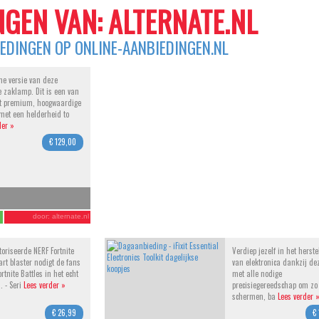
GEN VAN: ALTERNATE.NL
IEDINGEN OP ONLINE-AANBIEDINGEN.NL
me versie van deze
e zaklamp. Dit is een van
t premium, hoogwaardige
et een helderheid to
der »
€ 129,00
door:
alternate.nl
oriseerde NERF Fortnite
Verdiep jezelf in het herste
rt blaster nodigt de fans
van elektronica dankzij de
rtnite Battles in het echt
met alle nodige
. - Seri
Lees verder »
precisiegereedschap om zo
schermen, ba
Lees verder 
€ 26,99
€