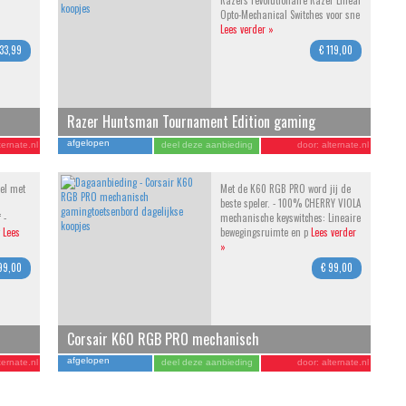
Razers revolutionaire Razer Linear
Opto-Mechanical Switches voor sne
Lees verder »
 33,99
€ 119,00
Razer Huntsman Tournament Edition gaming
toetsenbord
afgelopen
ternate.nl
deel deze aanbieding
door:
alternate.nl
el met
Met de K60 RGB PRO word jij de
beste speler. - 100% CHERRY VIOLA
 -
mechanische keyswitches: Lineaire
g
Lees
bewegingsruimte en p
Lees verder
»
99,00
€ 99,00
Corsair K60 RGB PRO mechanisch
gamingtoetsenbord
afgelopen
ternate.nl
deel deze aanbieding
door:
alternate.nl