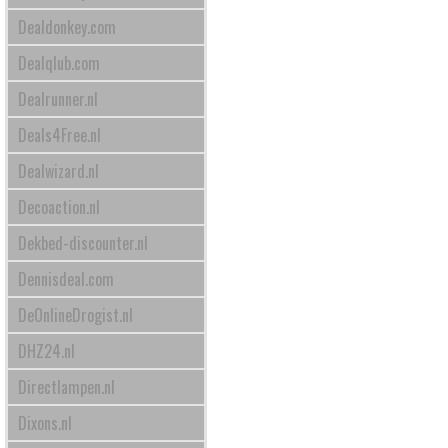
Dealdonkey.com
Dealqlub.com
Dealrunner.nl
Deals4Free.nl
Dealwizard.nl
Decoaction.nl
Dekbed-discounter.nl
Dennisdeal.com
DeOnlineDrogist.nl
DHZ24.nl
Directlampen.nl
Dixons.nl