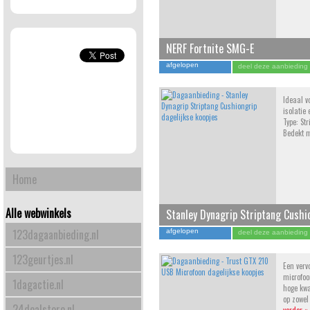
NERF Fortnite SMG-E
afgelopen
deel deze aanbieding
Ideaal v
isolatie
Type: Str
Bedekt m
Home
Alle webwinkels
Stanley Dynagrip Striptang Cushi
123dagaanbieding.nl
afgelopen
deel deze aanbieding
123geurtjes.nl
Een verv
microfoo
1dagactie.nl
hoge kwa
op zowel
24dealstore.nl