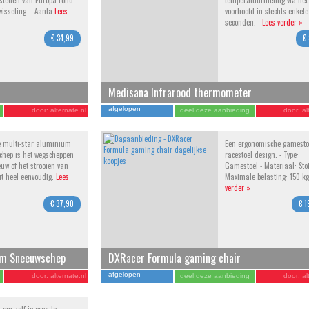
 steden van Europa rond
temperatuurmeting via het
isseling. - Aanta
Lees
voorhoofd in slechts enkele
seconden. -
Lees verder »
€ 34,99
€
Medisana Infrarood thermometer
afgelopen
door:
alternate.nl
deel deze aanbieding
door:
al
e multi-star aluminium
Een ergonomische gamesto
hep is het wegscheppen
racestoel design. - Type:
uw of het strooien van
Gamestoel - Materiaal: Stof
ut heel eenvoudig.
Lees
Maximale belasting: 150 k
verder »
€ 37,90
€ 1
um Sneeuwschep
DXRacer Formula gaming chair
afgelopen
door:
alternate.nl
deel deze aanbieding
door:
al