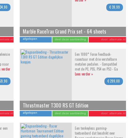
verder »
 34,90
€ 39,99
Marble RaceTrax Grand Prix set - 64 sheets
afgelopen
ternate.nl
deel deze aanbieding
door:
alternate.nl
elevisie
Een 1080° Force Feedback-
racestuur met drie verstelbare
op naar
metalen pedalen. - Compatibel
s verder
met de PC, PS5, PS4 en PS3 - Ga
Lees verder »
159,90
€ 299,00
Thrustmaster T300 RS GT Edition
afgelopen
ternate.nl
deel deze aanbieding
door:
alternate.nl
or een
Een tenkeyless gaming-
toetsenbord dat beschikt over