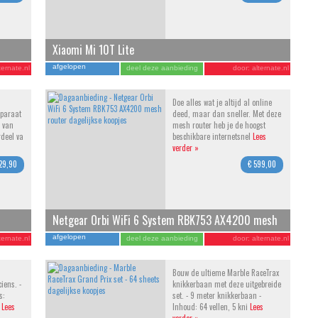
Xiaomi Mi 10T Lite
afgelopen
ternate.nl
deel deze aanbieding
door:
alternate.nl
Doe alles wat je altijd al online
pparaat
deed, maar dan sneller. Met deze
 van
mesh router heb je de hoogst
rdeel va
beschikbare internetsnel
Lees
verder »
29,90
€ 599,00
Netgear Orbi WiFi 6 System RBK753 AX4200 mesh
router
afgelopen
ternate.nl
deel deze aanbieding
door:
alternate.nl
Bouw de ultieme Marble RaceTrax
ciens. -
knikkerbaan met deze uitgebreide
s:
set. - 9 meter knikkerbaan -
e
Lees
Inhoud: 64 vellen, 5 kni
Lees