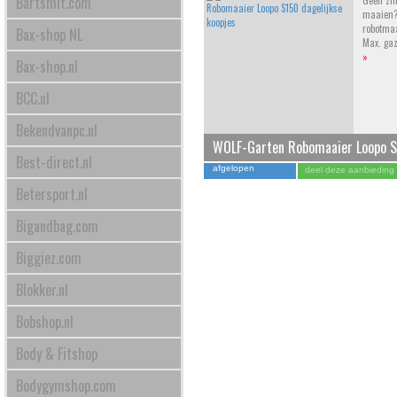
Bartsmit.com
Geen zin
maaien? 
robotmaa
Bax-shop NL
Max. gaz
»
Bax-shop.nl
BCC.nl
Bekendvanpc.nl
WOLF-Garten Robomaaier Loopo 
Best-direct.nl
afgelopen
deel deze aanbieding
Betersport.nl
Bigandbag.com
Biggiez.com
Blokker.nl
Bobshop.nl
Body & Fitshop
Bodygymshop.com