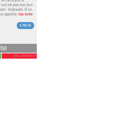
 om zelf je gras te
Laat het doen door deze
ier! - Snijbreedte: 18 cm -
on oppervlak:
Lees verder
€ 249,00
S150
door:
alternate.nl