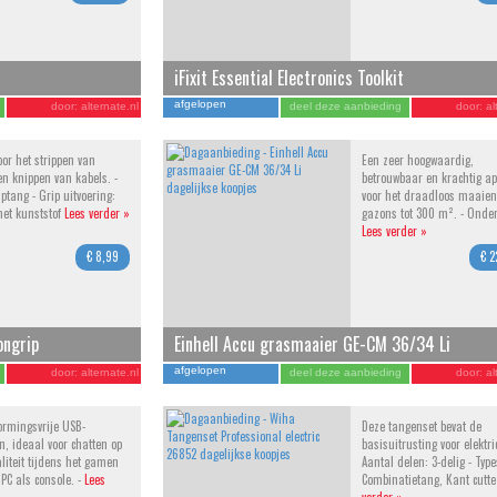
iFixit Essential Electronics Toolkit
afgelopen
door:
alternate.nl
deel deze aanbieding
door:
al
oor het strippen van
Een zeer hoogwaardig,
 en knippen van kabels. -
betrouwbaar en krachtig a
iptang - Grip uitvoering:
voor het draadloos maaien
et kunststof
Lees verder »
gazons tot 300 m². - Onde
Lees verder »
€ 8,99
€ 2
ongrip
Einhell Accu grasmaaier GE-CM 36/34 Li
afgelopen
door:
alternate.nl
deel deze aanbieding
door:
al
ormingsvrije USB-
Deze tangenset bevat de
n, ideaal voor chatten op
basisuitrusting voor elektri
liteit tijdens het gamen
Aantal delen: 3-delig - Type
 PC als console. -
Lees
Combinatietang, Kant cutt