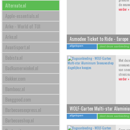
grootste
Alternate.nl
de eeuww
verder »
Apple-essentials.nl
Arke - World of TUI
Arke.nl
Asmodee Ticket to Ride - Europe
Avantisport.nl
afgelopen
deel deze aanbieding
Babista.nl
Met dez
sneeuwsc
Badkamerwinkel.nl
van snee
strooizo
Bakker.com
verder »
Bambooz.nl
Banggood.com
WOLF-Garten Multi-star Alumini
Barbecuesexpress.nl
afgelopen
deel deze aanbieding
Barbecueshop.nl