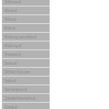
Wellsana.nl
Whisk.nl
Willie.nl
Wohi.nl
Woldring-porselein.nl
Woldring.nl
Wowdeal.nl
Xenos.nl
XXLNutrition.com
Yopka.nl
YourSurprise.nl
Zonnebrillenstudio.nl
Zoweg.nl