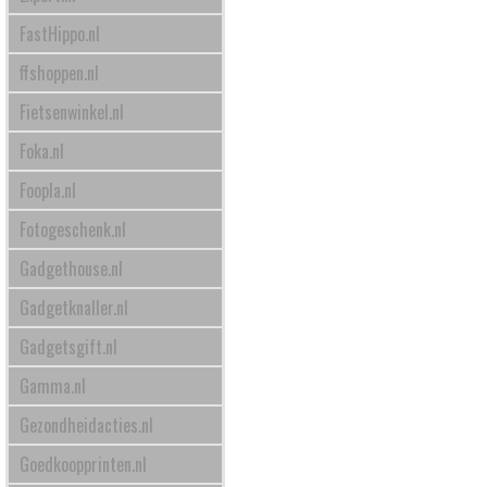
FastHippo.nl
ffshoppen.nl
Fietsenwinkel.nl
Foka.nl
Foopla.nl
Fotogeschenk.nl
Gadgethouse.nl
Gadgetknaller.nl
Gadgetsgift.nl
Gamma.nl
Gezondheidacties.nl
Goedkoopprinten.nl