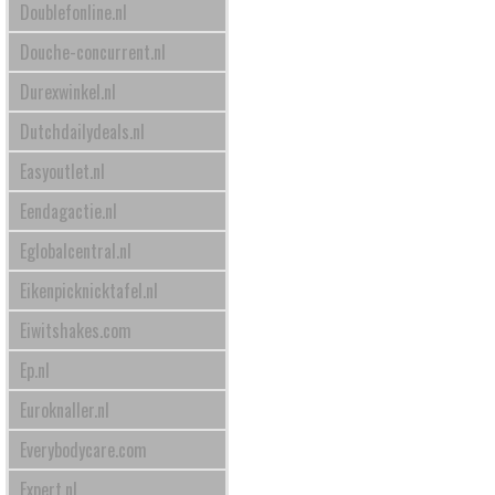
Doublefonline.nl
Douche-concurrent.nl
Durexwinkel.nl
Dutchdailydeals.nl
Easyoutlet.nl
Eendagactie.nl
Eglobalcentral.nl
Eikenpicknicktafel.nl
Eiwitshakes.com
Ep.nl
Euroknaller.nl
Everybodycare.com
Expert.nl