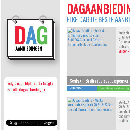
DAGAANBIEDIN
ELKE DAG DE BESTE AANB
D
A
G
Sealskin
8.9x17x
Donkergr
collecti
AANBIEDINGEN
verder »
Sealskin Brilliance zeepdispense
Volg ons en blijft op de hoogte
Cement Donkergrijs
afgelopen
van alle dagaanbiedingen
deel deze aanbieding
Wenko V
29.5x16
een dubb
badkamer
in de b
L