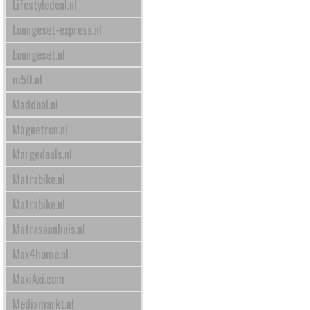
Lifestyledeal.nl
Loungeset-express.nl
Loungeset.nl
m50.nl
Maddeal.nl
Magnetron.nl
Margedeals.nl
Matrabike.nl
Matrabike.nl
Matrasaanhuis.nl
Max4home.nl
MaxiAxi.com
Mediamarkt.nl