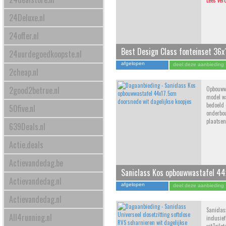
Lees ver
24Deluxe.nl
24offer.nl
Best Design Class fonteinset 36
24uurdegoedkoopste.nl
wit
afgelopen
deel deze aanbieding
2cheap.nl
2good2betrue.nl
Opbouwwa
model wa
bedoeld
50five.nl
onderbo
plaatse
639Deals.nl
Actie.deals
Actievandedag.be
Saniclass Kos opbouwwastafel 4
Actievandedag.nl
wit
afgelopen
deel deze aanbieding
Actievandedag.nl
Saniclas
All4running.nl
inclusie