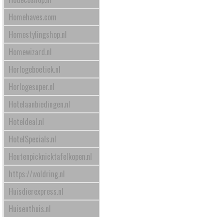
Homehaves.com
Homestylingshop.nl
Homewizard.nl
Horlogeboetiek.nl
Horlogesuper.nl
Hotelaanbiedingen.nl
Hoteldeal.nl
HotelSpecials.nl
Houtenpicknicktafelkopen.nl
https://woldring.nl
Huisdierexpress.nl
Huisenthuis.nl