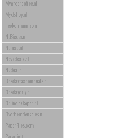
Mygreencoffee.nl
Myxlshop.nl
neckermann.com
NLBieder.nl
Nomad.nl
Novadeals.nl
Nudeal.nl
Onedayfashiondeals.nl
Onedayonly.nl
Onlinejaskopen.nl
Overhemdensales.nl
PaperFlies.com
Paradigit.nl