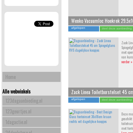
Wenko Vacuumloc Hoekrek 29.5x
Chroom
afgelopen
deel deze aanbieding
Zack Lin
Spiegelg
met open
van kun
verder »
Home
Alle webwinkels
Zack Linea Toiletborstelset 45 c
123dagaanbieding.nl
afgelopen
deel deze aanbieding
123geurtjes.nl
Deze mod
geschikt 
1dagactie.nl
toiletrui
met font
24dealstore.nl