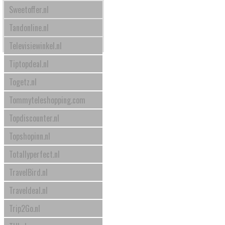
Sweetoffer.nl
Tandonline.nl
Televisiewinkel.nl
Tiptopdeal.nl
Togetz.nl
Tommyteleshopping.com
Topdiscounter.nl
Topshopinn.nl
Totallyperfect.nl
TravelBird.nl
Traveldeal.nl
Trip2Go.nl