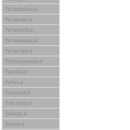
ParfumKnallers.nl
Parfumsuper.nl
Parfumtop10.nl
Parfumvandaag.nl
Perfect-deal.nl
Plattetvdiscounter.nl
Pokerdeal.nl
Posters.nl
Priceattack.nl
Print-things.nl
Quickspot.nl
Redcoon.nl