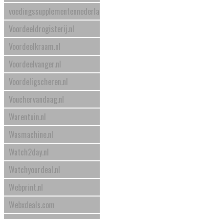
voedingssupplementennederland.nl
Voordeeldrogisterij.nl
Voordeelkraam.nl
Voordeelvanger.nl
Voordeligscheren.nl
Vouchervandaag.nl
Warentuin.nl
Wasmachine.nl
Watch2day.nl
Watchyourdeal.nl
Webprint.nl
Webxdeals.com