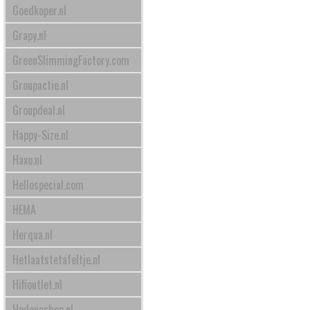
Goedkoper.nl
Grapy.nl
GreenSlimmingFactory.com
Groupactie.nl
Groupdeal.nl
Happy-Size.nl
Haxo.nl
Hellospecial.com
HEMA
Herqua.nl
Hetlaatstetafeltje.nl
Hifioutlet.nl
Hodecoshop.nl