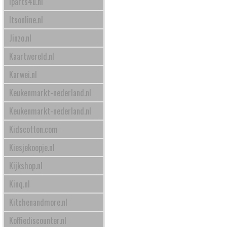
Iparts4u.nl
Itsonline.nl
Jinzo.nl
Kaartwereld.nl
Karwei.nl
Keukenmarkt-nederland.nl
Keukenmarkt-nederland.nl
Kidscotton.com
Kiesjekoopje.nl
Kijkshop.nl
Kinq.nl
Kitchenandmore.nl
Koffiediscounter.nl