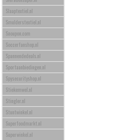
Slaaptextiel.nl
Smulderstextiel.nl
Snoupon.com
Soccerfanshop.nl
Spannendedeals.nl
Sportaanbiedingen.nl
Spysecurityshop.nl
Stiekemwel.nl
Stingler.nl
Stuntwinkel.nl
Superfoodmarkt.nl
Superwinkel.nl