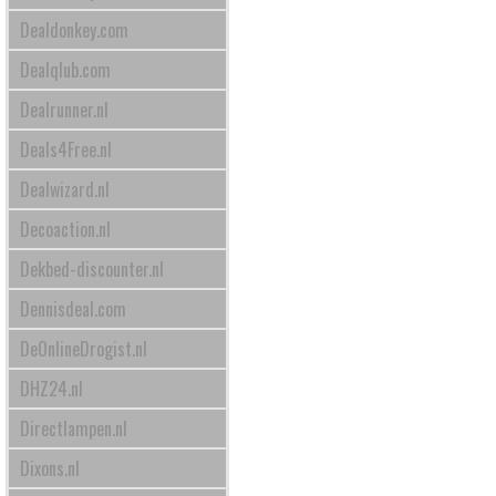
Dealdonkey.com
Dealqlub.com
Dealrunner.nl
Deals4Free.nl
Dealwizard.nl
Decoaction.nl
Dekbed-discounter.nl
Dennisdeal.com
DeOnlineDrogist.nl
DHZ24.nl
Directlampen.nl
Dixons.nl