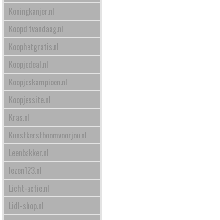
Koningkanjer.nl
Koopditvandaag.nl
Koophetgratis.nl
Koopjedeal.nl
Koopjeskampioen.nl
Koopjessite.nl
Kras.nl
Kunstkerstboomvoorjou.nl
Leenbakker.nl
lezen123.nl
Licht-actie.nl
Lidl-shop.nl