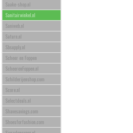
Saake-shop.nl
Sanitairwinkel.nl
Saniweb.nl
Saturn.nl
Sbsupply.nl
Scheer en Foppen
ScheerenFoppen.nl
Schilderijenshop.com
Score.nl
Selectdeals.nl
Shavesavings.com
Shoesforfashion.com
Sieradensuper.nl