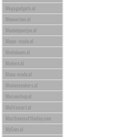
Megagadgets.nl
Meneerleer.nl
Meubelpootjes.nl
Meyer-mode.nl
Modeboom.nl
Modern.nl
Mona-mode.nl
Mooiesneakers.nl
Muizenshop.nl
Multismart.nl
Musthavesoftheday.com
MyCom.nl