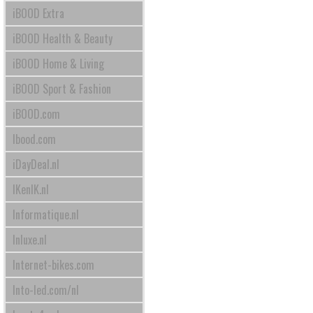
iBOOD Extra
iBOOD Health & Beauty
iBOOD Home & Living
iBOOD Sport & Fashion
iBOOD.com
Ibood.com
iDayDeal.nl
IKenIK.nl
Informatique.nl
Inluxe.nl
Internet-bikes.com
Into-led.com/nl