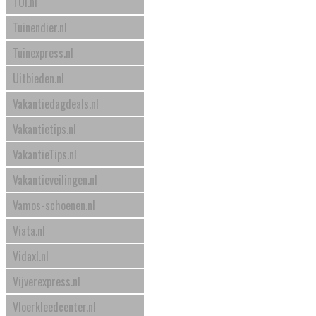
TUI.nl
Tuinendier.nl
Tuinexpress.nl
Uitbieden.nl
Vakantiedagdeals.nl
Vakantietips.nl
VakantieTips.nl
Vakantieveilingen.nl
Vamos-schoenen.nl
Viata.nl
Vidaxl.nl
Vijverexpress.nl
Vloerkleedcenter.nl