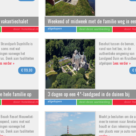
 vakantiechalet
Weekend of midweek met de familie weg in ee
ethoorn
chalet of jungalow op Vakantiepark Beekse Ber
afgelopen
door:
hoteldeal.nl
deel deze aanbieding
door:
ho
Strandpark Duynhille is
Beschut tussen de bomen,
, soms met wat
rand van het bos, in de
ingen vanwege het
authentieke omgeving van
rus. Denk aan faciliteiten
Landgoed Duin en Kruidber
es verder »
afgelopen
Lees verder »
€ 119,00
€ 
 hele familie op
3 dagen op een 4*-landgoed in de duinen bij
Haarlem en Zandvoort incl. ontbijt
afgelopen
door:
hoteldeal.nl
deel deze aanbieding
door:
ho
Beach Resort Nieuwvliet-
Mocht je besluiten om de a
geopend, soms met wat
mee te nemen naar Amela
ingen vanwege het
houdt er dan rekening mee
rus. Denk aan faciliteiten
een plaats voor je auto ru