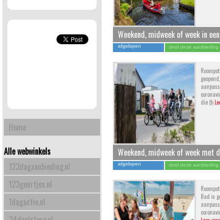
Weekend, midweek of week in een
aan het water op Vakantiepark Gi
afgelopen
deel deze aanbieding
Roompot 
geopend
aanpass
coronavi
die (b
Le
Home
Alle webwinkels
Weekend, midweek of week met de
Strandpark Duynhille in Ouddorp
123dagaanbieding.nl
afgelopen
deel deze aanbieding
123geurtjes.nl
Roompot 
Bad is 
1dagactie.nl
aanpass
coronavi
24dealstore.nl