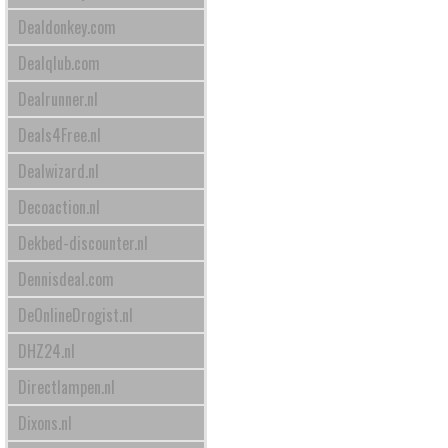
Dealdonkey.com
Dealqlub.com
Dealrunner.nl
Deals4Free.nl
Dealwizard.nl
Decoaction.nl
Dekbed-discounter.nl
Dennisdeal.com
DeOnlineDrogist.nl
DHZ24.nl
Directlampen.nl
Dixons.nl