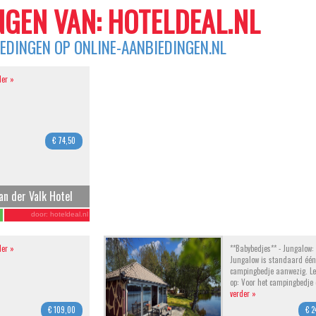
GEN VAN: HOTELDEAL.NL
IEDINGEN OP ONLINE-AANBIEDINGEN.NL
der »
€ 74,50
an der Valk Hotel
-gangendiner
door:
hoteldeal.nl
der »
**Babybedjes** - Jungalow:
Jungalow is standaard één
campingbedje aanwezig. Le
op: Voor het campingbedje
verder »
€ 109,00
€ 2