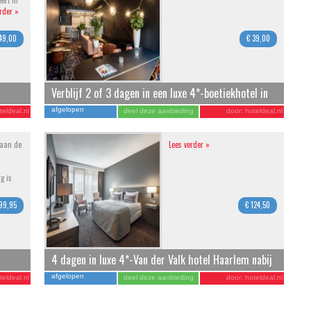
ert in
rder »
49,00
€ 39,00
Verblijf 2 of 3 dagen in een luxe 4*-boetiekhotel in
hartje Maastricht incl. ontbijt
afgelopen
teldeal.nl
deel deze aanbieding
door:
hoteldeal.nl
 aan de
Lees verder »
g is
99,95
€ 124,50
4 dagen in luxe 4*-Van der Valk hotel Haarlem nabij
het strand
afgelopen
teldeal.nl
deel deze aanbieding
door:
hoteldeal.nl