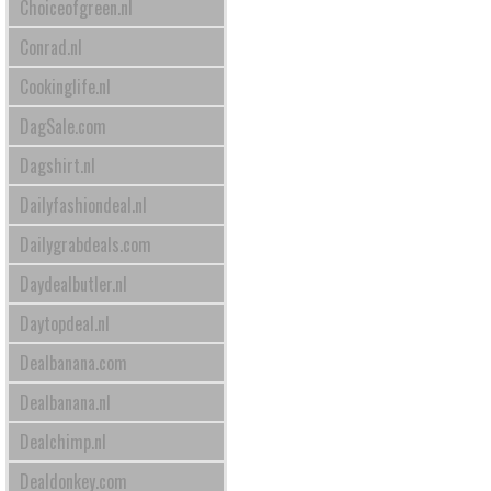
Choiceofgreen.nl
Conrad.nl
Cookinglife.nl
DagSale.com
Dagshirt.nl
Dailyfashiondeal.nl
Dailygrabdeals.com
Daydealbutler.nl
Daytopdeal.nl
Dealbanana.com
Dealbanana.nl
Dealchimp.nl
Dealdonkey.com