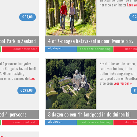
en 3-gangendiner_ Je arrive
het mooie en histor
Lees ve
€ 94,00
€ 2
ot Park in Zeeland
4 of 7-daagse fietsvakantie door Twente o.b.v.
ngalow
halfpension incl. hotels en extra's
afgelopen
door:
hoteldeal.nl
deel deze aanbieding
door:
ho
ed 4-persoons bungalow
Beschut tussen de bomen,
 De Bungalow Fazant heeft
rand van het bos, in de
 2020 een restyling
authentieke omgeving van
an en is daarmee de
Lees
Landgoed Duin en Kruidber
afgelopen
Lees verder »
€ 279,00
€ 
led 4-persoons
3 dagen op een 4*-landgoed in de duinen bij
os incl. toegang
Haarlem en Zandvoort incl. ontbijt
afgelopen
door:
hoteldeal.nl
deel deze aanbieding
door:
ho