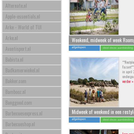
Alternate.nl
Apple-essentials.nl
Arke - World of TUI
Arke.nl
Weekend, midweek of week Roomp
bij het strand incl. verblijf in bu
Avantisport.nl
afgelopen
deel deze aanbieding
Babista.nl
**Restyl
Fazant**
Badkamerwinkel.nl
in april
onderga
Bakker.com
verder »
Bambooz.nl
Banggood.com
Midweek of weekend in een resty
Barbecuesexpress.nl
bungalow op Vakantiepark Dierenb
afgelopen
deel deze aanbieding
Barbecueshop.nl
Beekse Bergen én meer!