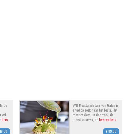
 In de
SVH Meesterkok Lars van Galen is
altijd op zoek naar het beste. Het
t wel
mooiste vlees uit de streek, de
 d
Lees
meest verse vis, de
Lees verder »
49,00
€ 89,00