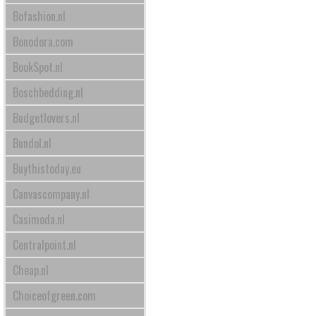
Bofashion.nl
Bonodora.com
BookSpot.nl
Boschbedding.nl
Budgetlovers.nl
Bundol.nl
Buythistoday.eu
Canvascompany.nl
Casimoda.nl
Centralpoint.nl
Cheap.nl
Choiceofgreen.com