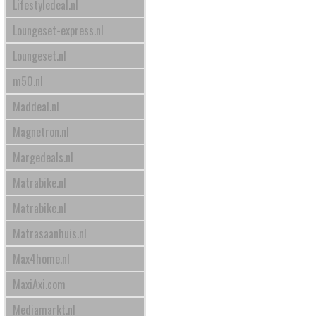
Lifestyledeal.nl
Loungeset-express.nl
Loungeset.nl
m50.nl
Maddeal.nl
Magnetron.nl
Margedeals.nl
Matrabike.nl
Matrabike.nl
Matrasaanhuis.nl
Max4home.nl
MaxiAxi.com
Mediamarkt.nl