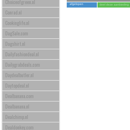
Choiceofgreen.nl
afgelopen
deel deze aanbieding
Conrad.nl
Cookinglife.nl
DagSale.com
Dagshirt.nl
Dailyfashiondeal.nl
Dailygrabdeals.com
Daydealbutler.nl
Daytopdeal.nl
Dealbanana.com
Dealbanana.nl
Dealchimp.nl
Dealdonkey.com