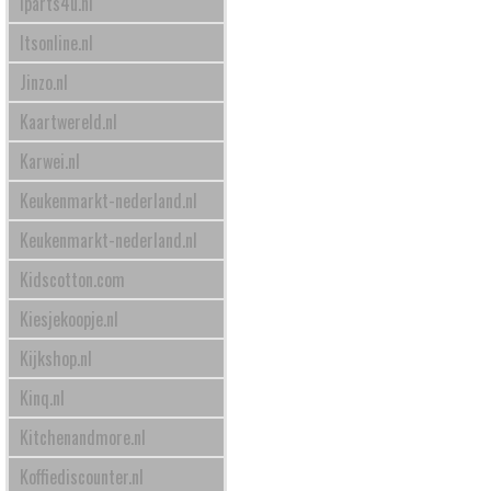
Iparts4u.nl
Itsonline.nl
Jinzo.nl
Kaartwereld.nl
Karwei.nl
Keukenmarkt-nederland.nl
Keukenmarkt-nederland.nl
Kidscotton.com
Kiesjekoopje.nl
Kijkshop.nl
Kinq.nl
Kitchenandmore.nl
Koffiediscounter.nl