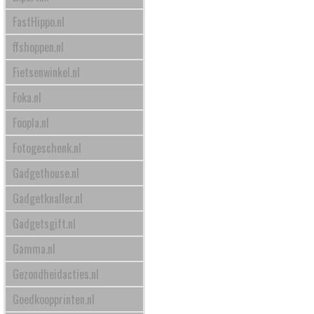
FastHippo.nl
ffshoppen.nl
Fietsenwinkel.nl
Foka.nl
Foopla.nl
Fotogeschenk.nl
Gadgethouse.nl
Gadgetknaller.nl
Gadgetsgift.nl
Gamma.nl
Gezondheidacties.nl
Goedkoopprinten.nl