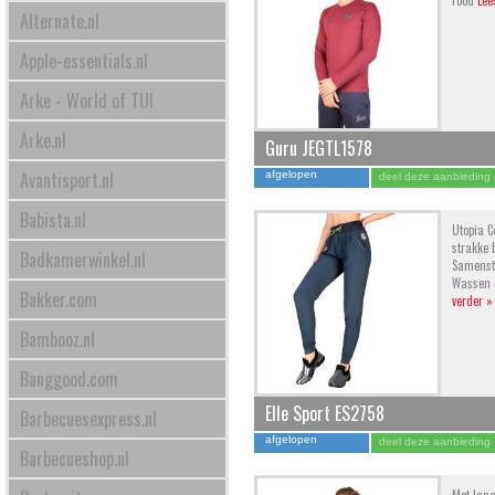
rood
Lee
Alternate.nl
Apple-essentials.nl
Arke - World of TUI
Arke.nl
Guru JEGTL1578
Avantisport.nl
afgelopen
deel deze aanbieding
Babista.nl
Utopia C
strakke 
Badkamerwinkel.nl
Samenste
Wassen o
Bakker.com
verder »
Bambooz.nl
Banggood.com
Elle Sport ES2758
Barbecuesexpress.nl
afgelopen
deel deze aanbieding
Barbecueshop.nl