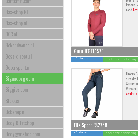
Bartsmit.com
Met lang
katoen -
rood
Lee
Bax-shop NL
Bax-shop.nl
BCC.nl
Bekendvanpc.nl
Guru JEGTL1578
Best-direct.nl
afgelopen
deel deze aanbieding
Betersport.nl
Utopia C
Bigandbag.com
strakke 
Samenste
Biggiez.com
Wassen o
verder »
Blokker.nl
Bobshop.nl
Body & Fitshop
Elle Sport ES2758
Bodygymshop.com
afgelopen
deel deze aanbieding