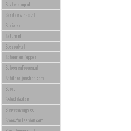
Saake-shop.nl
Sanitairwinkel.nl
Saniweb.nl
Saturn.nl
Sbsupply.nl
Scheer en Foppen
ScheerenFoppen.nl
Schilderijenshop.com
Score.nl
Selectdeals.nl
Shavesavings.com
Shoesforfashion.com
Sieradensuper.nl