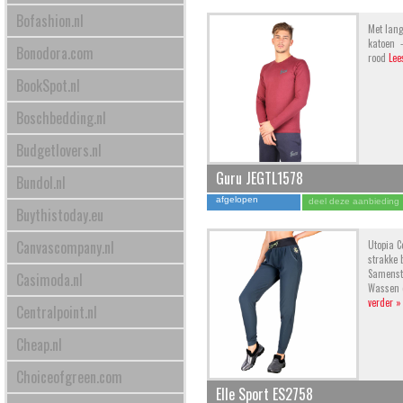
Bofashion.nl
Met lang
katoen -
Bonodora.com
rood
Lee
BookSpot.nl
Boschbedding.nl
Budgetlovers.nl
Guru JEGTL1578
Bundol.nl
afgelopen
deel deze aanbieding
Buythistoday.eu
Canvascompany.nl
Utopia C
strakke 
Samenste
Casimoda.nl
Wassen o
verder »
Centralpoint.nl
Cheap.nl
Choiceofgreen.com
Elle Sport ES2758