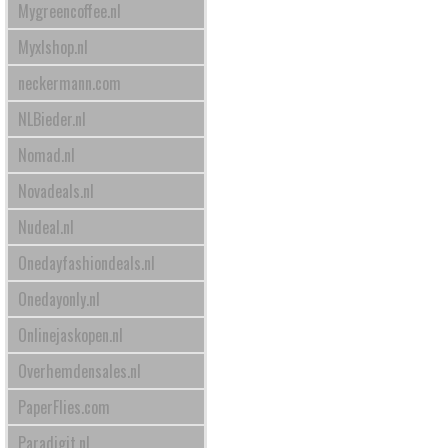
Mygreencoffee.nl
Myxlshop.nl
neckermann.com
NLBieder.nl
Nomad.nl
Novadeals.nl
Nudeal.nl
Onedayfashiondeals.nl
Onedayonly.nl
Onlinejaskopen.nl
Overhemdensales.nl
PaperFlies.com
Paradigit.nl