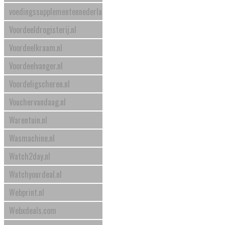
voedingssupplementennederland.nl
Voordeeldrogisterij.nl
Voordeelkraam.nl
Voordeelvanger.nl
Voordeligscheren.nl
Vouchervandaag.nl
Warentuin.nl
Wasmachine.nl
Watch2day.nl
Watchyourdeal.nl
Webprint.nl
Webxdeals.com