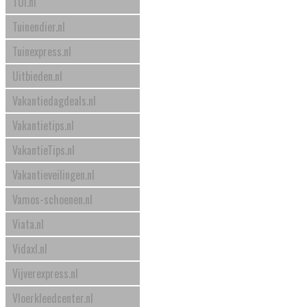
TUI.nl
Tuinendier.nl
Tuinexpress.nl
Uitbieden.nl
Vakantiedagdeals.nl
Vakantietips.nl
VakantieTips.nl
Vakantieveilingen.nl
Vamos-schoenen.nl
Viata.nl
Vidaxl.nl
Vijverexpress.nl
Vloerkleedcenter.nl