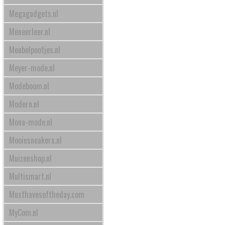
Megagadgets.nl
Meneerleer.nl
Meubelpootjes.nl
Meyer-mode.nl
Modeboom.nl
Modern.nl
Mona-mode.nl
Mooiesneakers.nl
Muizenshop.nl
Multismart.nl
Musthavesoftheday.com
MyCom.nl