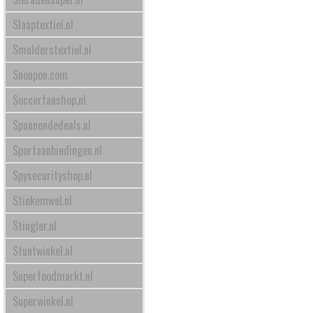
Slaaptextiel.nl
Smulderstextiel.nl
Snoupon.com
Soccerfanshop.nl
Spannendedeals.nl
Sportaanbiedingen.nl
Spysecurityshop.nl
Stiekemwel.nl
Stingler.nl
Stuntwinkel.nl
Superfoodmarkt.nl
Superwinkel.nl