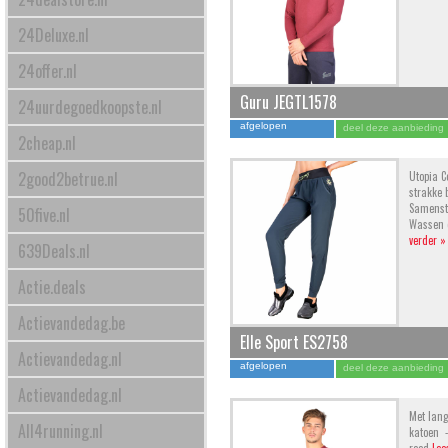
24Deluxe.nl
24offer.nl
Guru JEGTL1578
24uurdegoedkoopste.nl
afgelopen
deel deze aanbieding
2cheap.nl
2good2betrue.nl
Utopia C
strakke 
Samenste
50five.nl
Wassen o
verder »
639Deals.nl
Actie.deals
Actievandedag.be
Elle Sport ES2758
Actievandedag.nl
afgelopen
deel deze aanbieding
Actievandedag.nl
Met lang
All4running.nl
katoen -