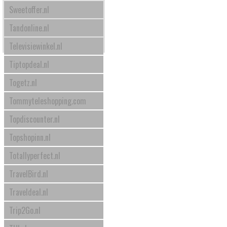
Sweetoffer.nl
Tandonline.nl
Televisiewinkel.nl
Tiptopdeal.nl
Togetz.nl
Tommyteleshopping.com
Topdiscounter.nl
Topshopinn.nl
Totallyperfect.nl
TravelBird.nl
Traveldeal.nl
Trip2Go.nl