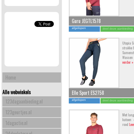
Guru JEGTL1578
afgelopen
deel deze aanbieding
Utopia C
strakke 
Samenste
Wassen o
verder »
Home
Alle webwinkels
Elle Sport ES2758
123dagaanbieding.nl
afgelopen
deel deze aanbieding
123geurtjes.nl
Met lang
katoen -
1dagactie.nl
rood
Lee
24dealstore.nl