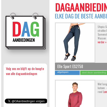
DAGAANBIEDI
ELKE DAG DE BESTE AANB
D
A
G
Utopia C
strakke 
Samenste
Wassen o
AANBIEDINGEN
verder »
Elle Sport ES2758
Volg ons en blijft op de hoogte
afgelopen
van alle dagaanbiedingen
deel deze aanbieding
Met lang
katoen -
rood
Lee