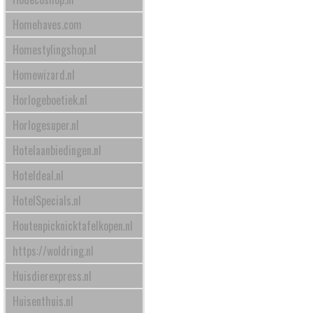
Homehaves.com
Homestylingshop.nl
Homewizard.nl
Horlogeboetiek.nl
Horlogesuper.nl
Hotelaanbiedingen.nl
Hoteldeal.nl
HotelSpecials.nl
Houtenpicknicktafelkopen.nl
https://woldring.nl
Huisdierexpress.nl
Huisenthuis.nl