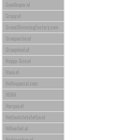
Goedkoper.nl
Grapy.nl
GreenSlimmingFactory.com
Groupactie.nl
Groupdeal.nl
Happy-Size.nl
Haxo.nl
Hellospecial.com
HEMA
Herqua.nl
Hetlaatstetafeltje.nl
Hifioutlet.nl
Hodecoshop.nl