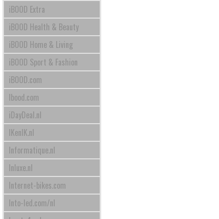
iBOOD Extra
iBOOD Health & Beauty
iBOOD Home & Living
iBOOD Sport & Fashion
iBOOD.com
Ibood.com
iDayDeal.nl
IKenIK.nl
Informatique.nl
Inluxe.nl
Internet-bikes.com
Into-led.com/nl