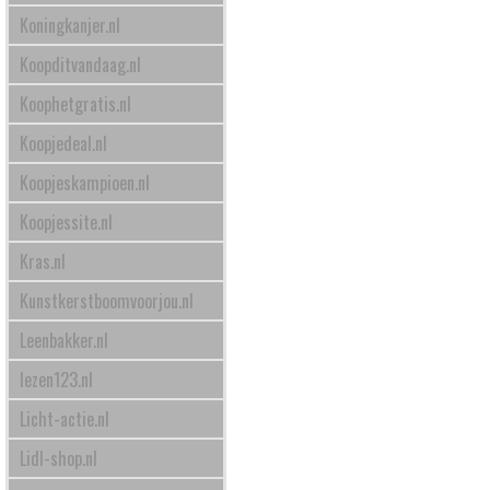
Koningkanjer.nl
Koopditvandaag.nl
Koophetgratis.nl
Koopjedeal.nl
Koopjeskampioen.nl
Koopjessite.nl
Kras.nl
Kunstkerstboomvoorjou.nl
Leenbakker.nl
lezen123.nl
Licht-actie.nl
Lidl-shop.nl