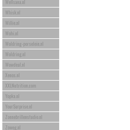
Wellsana.nl
Whisk.nl
Willie.nl
Wohi.nl
Woldring-porselein.nl
Woldring.nl
Wowdeal.nl
Xenos.nl
XXLNutrition.com
Yopka.nl
YourSurprise.nl
Zonnebrillenstudio.nl
Zoweg.nl