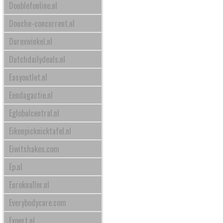
Doublefonline.nl
Douche-concurrent.nl
Durexwinkel.nl
Dutchdailydeals.nl
Easyoutlet.nl
Eendagactie.nl
Eglobalcentral.nl
Eikenpicknicktafel.nl
Eiwitshakes.com
Ep.nl
Euroknaller.nl
Everybodycare.com
Expert.nl