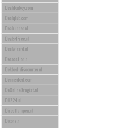
Dealdonkey.com
Dealqlub.com
Dealrunner.nl
Deals4Free.nl
Dealwizard.nl
Decoaction.nl
Dekbed-discounter.nl
Dennisdeal.com
DeOnlineDrogist.nl
DHZ24.nl
Directlampen.nl
Dixons.nl