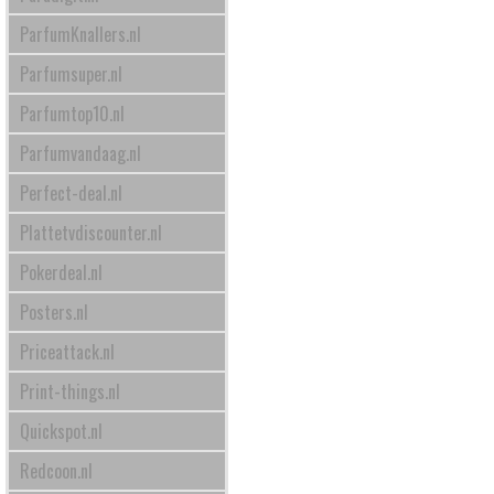
ParfumKnallers.nl
Parfumsuper.nl
Parfumtop10.nl
Parfumvandaag.nl
Perfect-deal.nl
Plattetvdiscounter.nl
Pokerdeal.nl
Posters.nl
Priceattack.nl
Print-things.nl
Quickspot.nl
Redcoon.nl